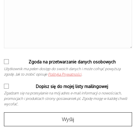
Zgoda na przetwarzanie danych osobowych
Użytkownik ma pełen dostęp do swoich danych i może cofnąć powyższą
zgodę. Jak to zrobić opisuje
Polityka Prywatności
.
Dopisz się do mojej listy mailingowej
Zgadzam się na przesyłanie na mój adres e-mail informacji o nowościach,
promocjach i produktach strony gosiawaniek.pl. Zgodę mogę w każdej chwili
wycofać.