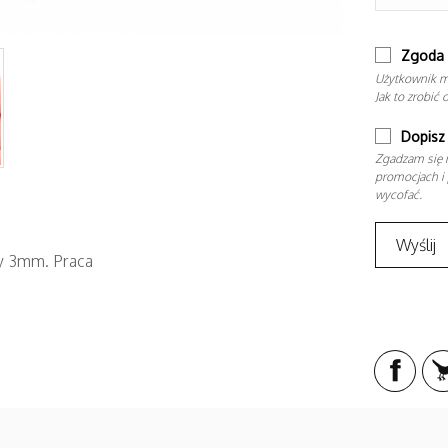
Zgoda 
Użytkownik m
Jak to zrobić 
Dopisz 
Zgadzam się n
promocjach i 
wycofać.
cy 3mm. Praca