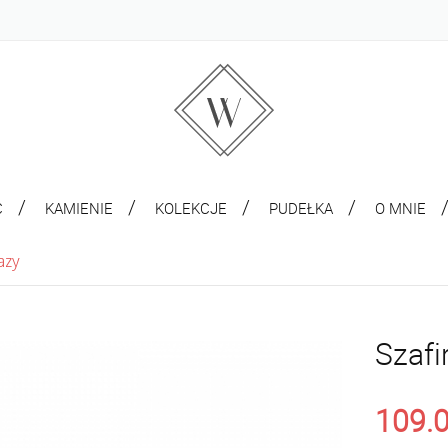
C
KAMIENIE
KOLEKCJE
PUDEŁKA
O MNIE
azy
Szafi
109.