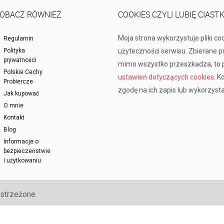
OBACZ RÓWNIEŻ
COOKIES CZYLI LUBIĘ CIAST
Moja strona wykorzystuje pliki co
Regulamin
Polityka
użyteczności serwisu. Zbierane 
prywatności
mimo wszystko przeszkadza, to p
Polskie Cechy
ustawień dotyczących cookies
. K
Probiercze
zgodę na ich zapis lub wykorzysta
Jak kupować
O mnie
Kontakt
Blog
Informacje o
bezpieczeństwie
i użytkowaniu
strzeżone.