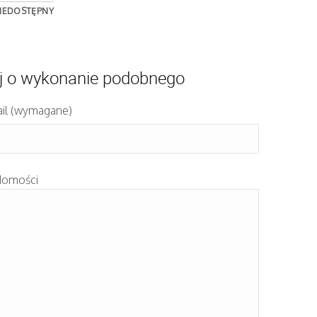
IEDOSTĘPNY
j o wykonanie podobnego
il (wymagane)
domości