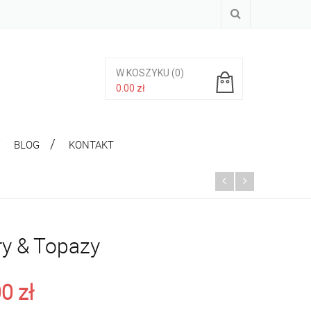
W KOSZYKU
(0)
0.00
zł
Brak produktów w koszyku.
BLOG
KONTAKT
ry & Topazy
00
zł