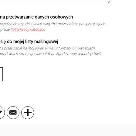
na przetwarzanie danych osobowych
a pełen dostęp do swoich danych i może cofnąć powyższą zgodę.
opisuje
Polityka Prywatności
.
się do mojej listy mailingowej
a przesyłanie na mój adres e-mail informacji o nowościach,
produktach strony gosiawaniek.pl. Zgodę mogę w każdej chwili