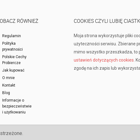
OBACZ RÓWNIEŻ
COOKIES CZYLI LUBIĘ CIAST
Moja strona wykorzystuje pliki co
Regulamin
Polityka
użyteczności serwisu. Zbierane 
prywatności
mimo wszystko przeszkadza, to p
Polskie Cechy
ustawień dotyczących cookies
. K
Probiercze
zgodę na ich zapis lub wykorzysta
Jak kupować
O mnie
Kontakt
Blog
Informacje o
bezpieczeństwie
i użytkowaniu
strzeżone.