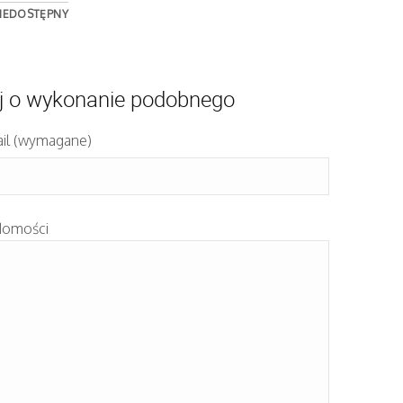
IEDOSTĘPNY
j o wykonanie podobnego
il (wymagane)
domości