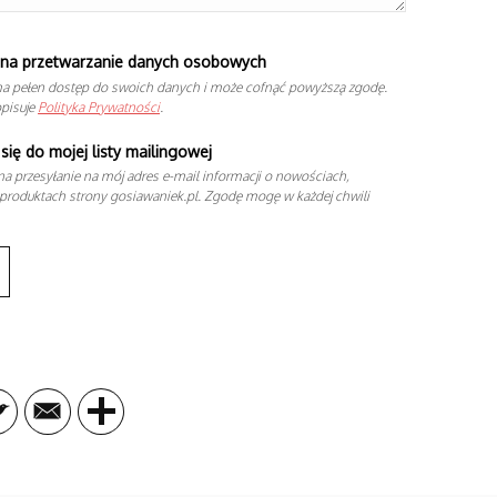
na przetwarzanie danych osobowych
a pełen dostęp do swoich danych i może cofnąć powyższą zgodę.
opisuje
Polityka Prywatności
.
się do mojej listy mailingowej
a przesyłanie na mój adres e-mail informacji o nowościach,
produktach strony gosiawaniek.pl. Zgodę mogę w każdej chwili