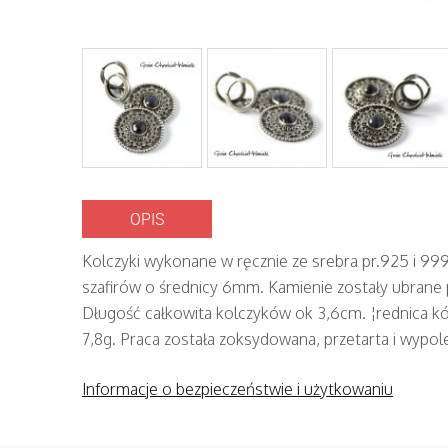
OPIS
Kolczyki wykonane w ręcznie ze srebra pr.925 i 99
szafirów o średnicy 6mm. Kamienie zostały ubrane 
Długość całkowita kolczyków ok 3,6cm. ¦rednica k
7,8g. Praca została zoksydowana, przetarta i wypo
Informacje o bezpieczeństwie i użytkowaniu