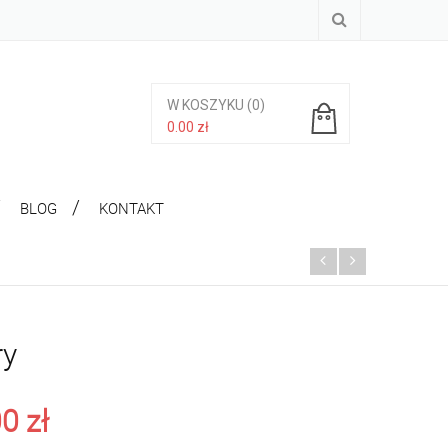
W KOSZYKU
(0)
0.00
zł
Brak produktów w koszyku.
BLOG
KONTAKT
ry
00
zł