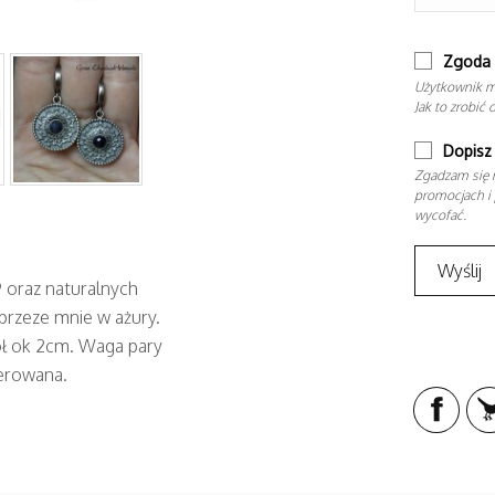
Zgoda 
Użytkownik m
Jak to zrobić 
Dopisz 
Zgadzam się n
promocjach i 
wycofać.
9 oraz naturalnych
przeze mnie w ażury.
ół ok 2cm. Waga pary
lerowana.