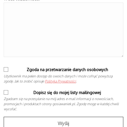
Zgoda na przetwarzanie danych osobowych
Użytkownik ma pełen dostęp do swoich danych i może cofnąć powyższą
zgodę. Jak to zrobić opisuje
Polityka Prywatności
.
Dopisz się do mojej listy mailingowej
Zgadzam się na przesyłanie na mój adres e-mail informacji o nowościach,
promocjach i produktach strony gosiawaniek.pl. Zgodę mogę w każdej chwili
wycofać.