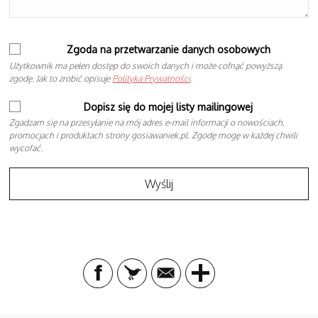
Zgoda na przetwarzanie danych osobowych
Użytkownik ma pełen dostęp do swoich danych i może cofnąć powyższą
zgodę. Jak to zrobić opisuje
Polityka Prywatności
.
Dopisz się do mojej listy mailingowej
Zgadzam się na przesyłanie na mój adres e-mail informacji o nowościach,
promocjach i produktach strony gosiawaniek.pl. Zgodę mogę w każdej chwili
wycofać.