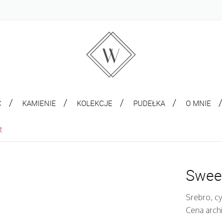
C
KAMIENIE
KOLEKCJE
PUDEŁKA
O MNIE
t
Swee
Srebro, c
Cena arch