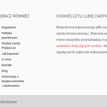
OBACZ RÓWNIEŻ
COOKIES CZYLI LUBIĘ CIAST
Moja strona wykorzystuje pliki co
Regulamin
Polityka
użyteczności serwisu. Zbierane 
prywatności
mimo wszystko przeszkadza, to p
Polskie Cechy
ustawień dotyczących cookies
. K
Probiercze
zgodę na ich zapis lub wykorzysta
Jak kupować
O mnie
Kontakt
Blog
Informacje o
bezpieczeństwie
i użytkowaniu
strzeżone.