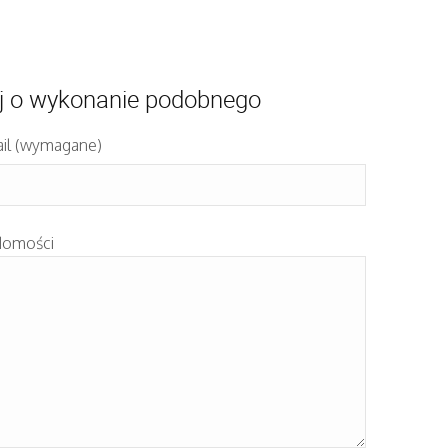
j o wykonanie podobnego
il (wymagane)
domości