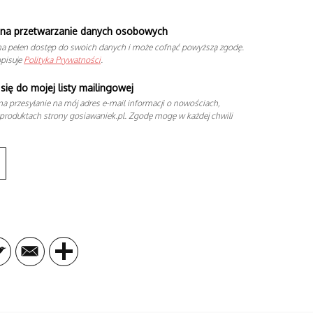
na przetwarzanie danych osobowych
a pełen dostęp do swoich danych i może cofnąć powyższą zgodę.
opisuje
Polityka Prywatności
.
się do mojej listy mailingowej
a przesyłanie na mój adres e-mail informacji o nowościach,
produktach strony gosiawaniek.pl. Zgodę mogę w każdej chwili