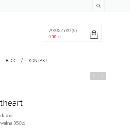
W KOSZYKU
(0)
0.00
zł
Brak produktów w koszyku.
BLOG
KONTAKT
theart
yrkonie
iwalna 350zł