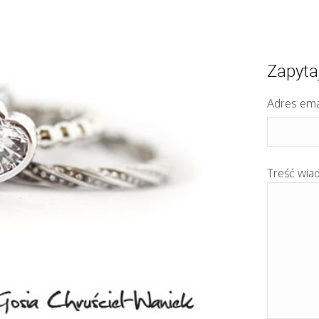
Zapyta
Adres ema
Treść wia