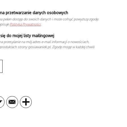
na przetwarzanie danych osobowych
a pełen dostęp do swoich danych i może cofnąć powyższą zgodę.
opisuje
Polityka Prywatności
.
się do mojej listy mailingowej
a przesyłanie na mój adres e-mail informacji o nowościach,
produktach strony gosiawaniek.pl. Zgodę mogę w każdej chwili