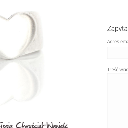
Zapyta
Adres ema
Treść wia