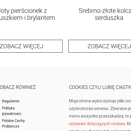
łoty pierścionek z
Srebrno-złote kolc
uszkiem i brylantem
serduszka
ZOBACZ WIĘCEJ
ZOBACZ WIĘCEJ
OBACZ RÓWNIEŻ
COOKIES CZYLI LUBIĘ CIAST
Moja strona wykorzystuje pliki co
Regulamin
Polityka
użyteczności serwisu. Zbierane 
prywatności
mimo wszystko przeszkadza, to p
Polskie Cechy
ustawień dotyczących cookies
. K
Probiercze