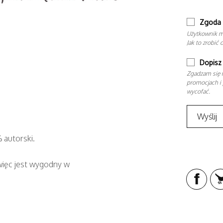
Zgoda 
Użytkownik m
Jak to zrobić 
Dopisz 
Zgadzam się n
promocjach i 
wycofać.
 autorski.
 więc jest wygodny w