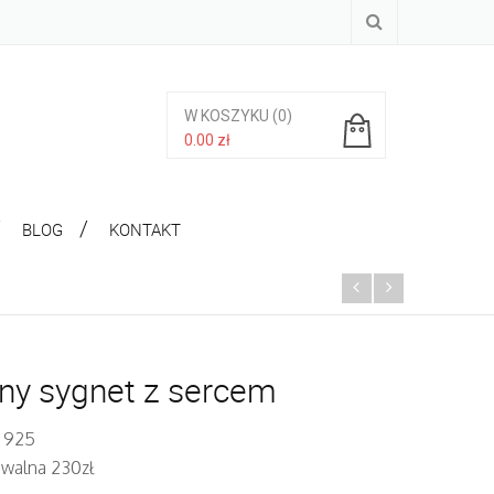
W KOSZYKU
(0)
0.00
zł
Brak produktów w koszyku.
BLOG
KONTAKT
ny sygnet z sercem
. 925
iwalna 230zł