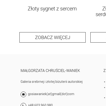
Złoty sygnet z sercem
Z
serd
ZOBACZ WIĘCEJ
MAŁGORZATA CHRUŚCIEL-WANIEK
Z
Galeria srebrnej i złotej biżuterii autorskiej
gosiawaniek(at)gmail(dot)com
+48 603 960 980