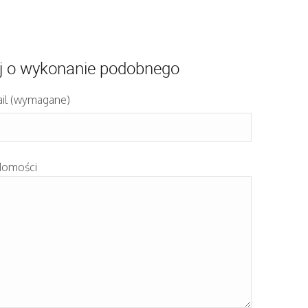
j o wykonanie podobnego
il (wymagane)
domości