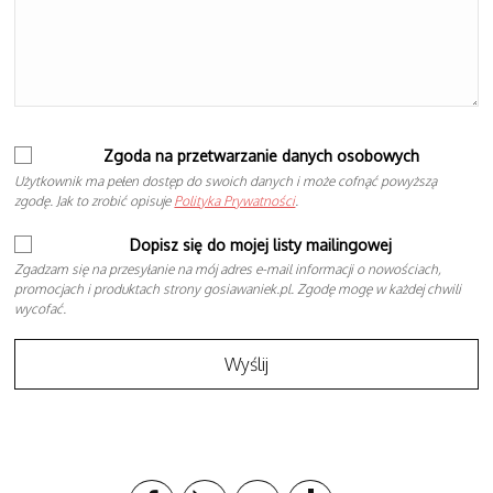
Zgoda na przetwarzanie danych osobowych
Użytkownik ma pełen dostęp do swoich danych i może cofnąć powyższą
zgodę. Jak to zrobić opisuje
Polityka Prywatności
.
Dopisz się do mojej listy mailingowej
Zgadzam się na przesyłanie na mój adres e-mail informacji o nowościach,
promocjach i produktach strony gosiawaniek.pl. Zgodę mogę w każdej chwili
wycofać.