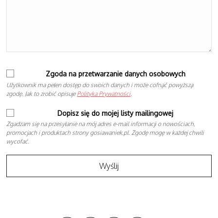
Zgoda na przetwarzanie danych osobowych
Użytkownik ma pełen dostęp do swoich danych i może cofnąć powyższą
zgodę. Jak to zrobić opisuje
Polityka Prywatności
.
Dopisz się do mojej listy mailingowej
Zgadzam się na przesyłanie na mój adres e-mail informacji o nowościach,
promocjach i produktach strony gosiawaniek.pl. Zgodę mogę w każdej chwili
wycofać.