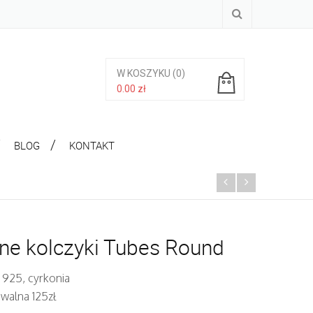
W KOSZYKU
(0)
0.00
zł
Brak produktów w koszyku.
BLOG
KONTAKT
ne kolczyki Tubes Round
 925, cyrkonia
walna 125zł