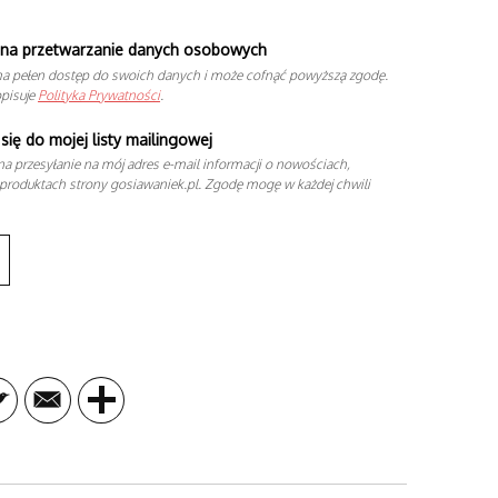
na przetwarzanie danych osobowych
a pełen dostęp do swoich danych i może cofnąć powyższą zgodę.
opisuje
Polityka Prywatności
.
się do mojej listy mailingowej
a przesyłanie na mój adres e-mail informacji o nowościach,
produktach strony gosiawaniek.pl. Zgodę mogę w każdej chwili