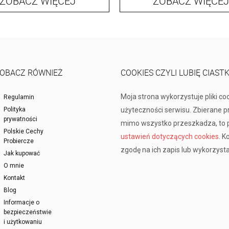
ZOBACZ WIĘCEJ
ZOBACZ WIĘCEJ
OBACZ RÓWNIEŻ
COOKIES CZYLI LUBIĘ CIAST
Moja strona wykorzystuje pliki co
Regulamin
Polityka
użyteczności serwisu. Zbierane 
prywatności
mimo wszystko przeszkadza, to p
Polskie Cechy
ustawień dotyczących cookies
. K
Probiercze
zgodę na ich zapis lub wykorzysta
Jak kupować
O mnie
Kontakt
Blog
Informacje o
bezpieczeństwie
i użytkowaniu