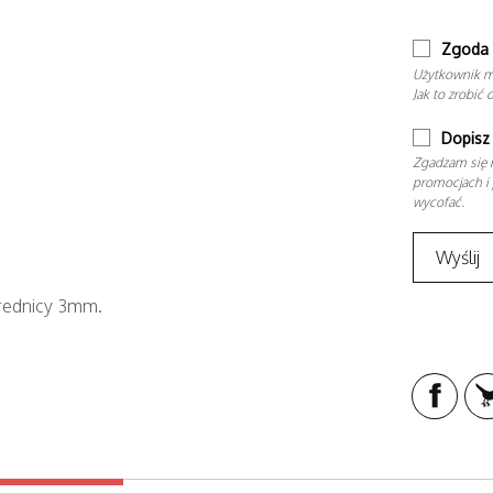
Zgoda 
Użytkownik m
Jak to zrobić 
Dopisz 
Zgadzam się n
promocjach i 
wycofać.
 średnicy 3mm.