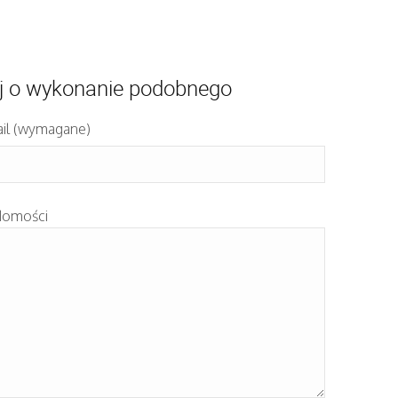
j o wykonanie podobnego
il (wymagane)
domości