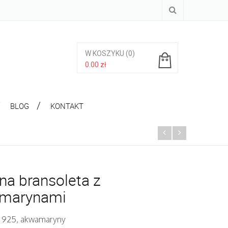
W KOSZYKU
(0)
0.00
zł
Brak produktów w koszyku.
BLOG
KONTAKT
na bransoleta z
marynami
. 925, akwamaryny