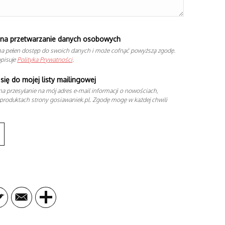
na przetwarzanie danych osobowych
a pełen dostęp do swoich danych i może cofnąć powyższą zgodę.
opisuje
Polityka Prywatności
.
się do mojej listy mailingowej
a przesyłanie na mój adres e-mail informacji o nowościach,
produktach strony gosiawaniek.pl. Zgodę mogę w każdej chwili