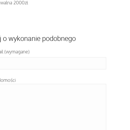
iwalna 2000zł
j o wykonanie podobnego
il (wymagane)
domości