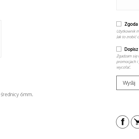
Zgoda 
Użytkownik m
Jak to zrobić 
Dopisz 
Zgadzam się n
promocjach i 
wycofać.
 średnicy 6mm.