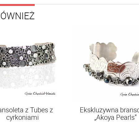
RÓWNIEŻ
ansoleta z Tubes z
Ekskluzywna branso
cyrkoniami
„Akoya Pearls”