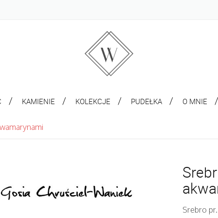
C
KAMIENIE
KOLEKCJE
PUDEŁKA
O MNIE
akwamarynami
Srebr
akwa
Srebro pr