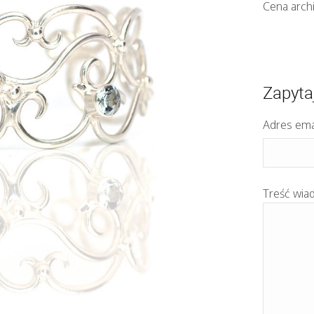
Cena arch
Zapyta
Adres ema
Treść wia