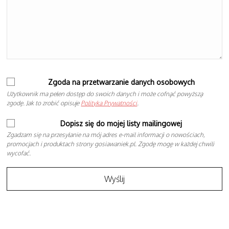
Zgoda na przetwarzanie danych osobowych
Użytkownik ma pełen dostęp do swoich danych i może cofnąć powyższą
zgodę. Jak to zrobić opisuje
Polityka Prywatności
.
Dopisz się do mojej listy mailingowej
Zgadzam się na przesyłanie na mój adres e-mail informacji o nowościach,
promocjach i produktach strony gosiawaniek.pl. Zgodę mogę w każdej chwili
wycofać.