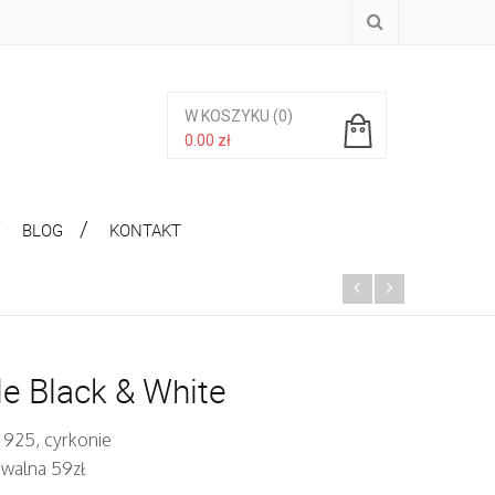
W KOSZYKU
(0)
0.00
zł
Brak produktów w koszyku.
BLOG
KONTAKT
e Black & White
 925, cyrkonie
iwalna 59zł