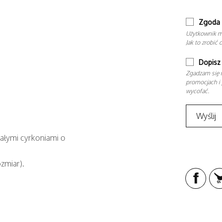
Zgoda 
Użytkownik m
Jak to zrobić 
Dopisz 
Zgadzam się n
promocjach i 
wycofać.
iałymi cyrkoniami o
zmiar).