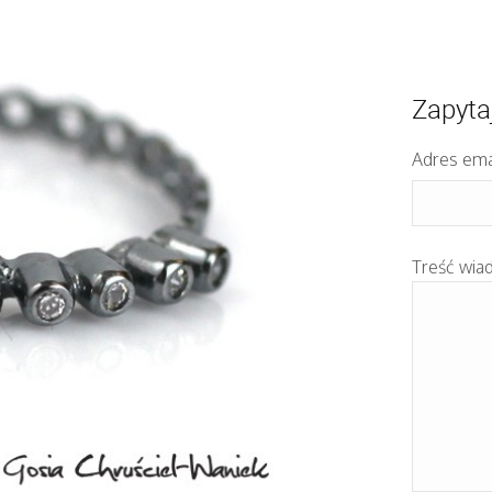
Zapyta
Adres ema
Treść wia