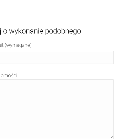
j o wykonanie podobnego
il (wymagane)
domości