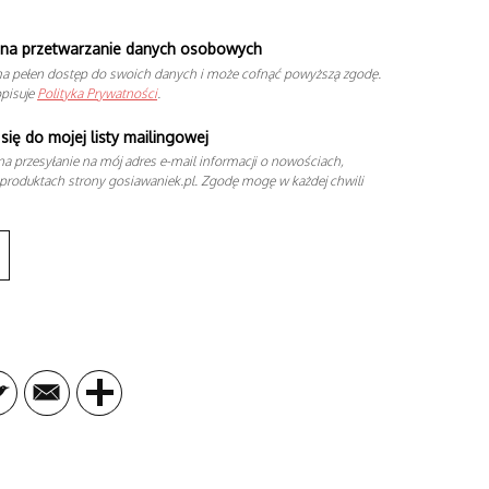
na przetwarzanie danych osobowych
a pełen dostęp do swoich danych i może cofnąć powyższą zgodę.
opisuje
Polityka Prywatności
.
się do mojej listy mailingowej
a przesyłanie na mój adres e-mail informacji o nowościach,
produktach strony gosiawaniek.pl. Zgodę mogę w każdej chwili