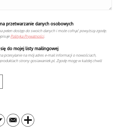
na przetwarzanie danych osobowych
a pełen dostęp do swoich danych i może cofnąć powyższą zgodę.
opisuje
Polityka Prywatności
.
się do mojej listy mailingowej
a przesyłanie na mój adres e-mail informacji o nowościach,
produktach strony gosiawaniek.pl. Zgodę mogę w każdej chwili