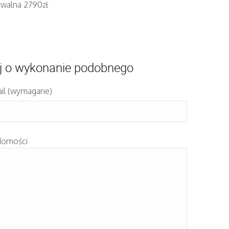
iwalna 2790zł
j o wykonanie podobnego
il (wymagane)
domości