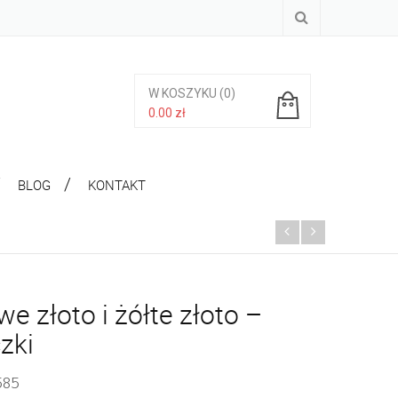
W KOSZYKU
(0)
0.00
zł
Brak produktów w koszyku.
BLOG
KONTAKT
e złoto i żółte złoto –
zki
 585