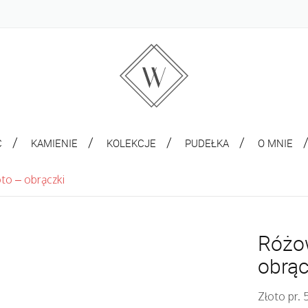
C
KAMIENIE
KOLEKCJE
PUDEŁKA
O MNIE
oto – obrączki
Różow
obrąc
Złoto pr.