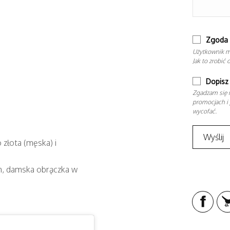
Zgoda 
Użytkownik m
Jak to zrobić 
Dopisz 
Zgadzam się n
promocjach i 
wycofać.
złota (męska) i
, damska obrączka w