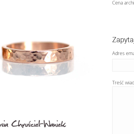
Cena arch
Zapyta
Adres ema
Treść wia