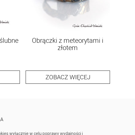
 ślubne
Obrączki z meteorytami i
Czarno 
złotem
ZOBACZ WIĘCEJ
KA
okies wyłącznie w celu poprawy wydajności i