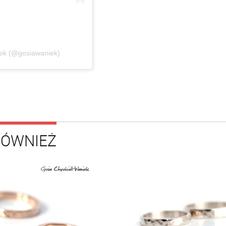
iek (@gosiawaniek)
RÓWNIEŻ