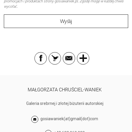
promocjach i produktach strony gosiawaniek.pl. Zgodę mogę w każdej chwili
wycofać.
MAŁGORZATA CHRUŚCIEL-WANIEK
Galeria srebrnej i złotej biżuterii autorskiej
gosiawaniek(at)gmail(dot)com