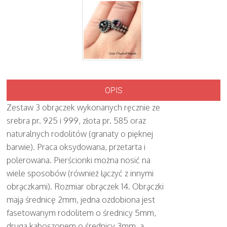
OPIS
Zestaw 3 obrączek wykonanych ręcznie ze
srebra pr. 925 i 999, złota pr. 585 oraz
naturalnych rodolitów (granaty o pięknej
barwie). Praca oksydowana, przetarta i
polerowana. Pierścionki można nosić na
wiele sposobów (również łączyć z innymi
obrączkami). Rozmiar obrączek 14. Obrączki
mają średnicę 2mm, jedna ozdobiona jest
fasetowanym rodolitem o średnicy 5mm,
druga kaboszonem o średnicy 3mm, a