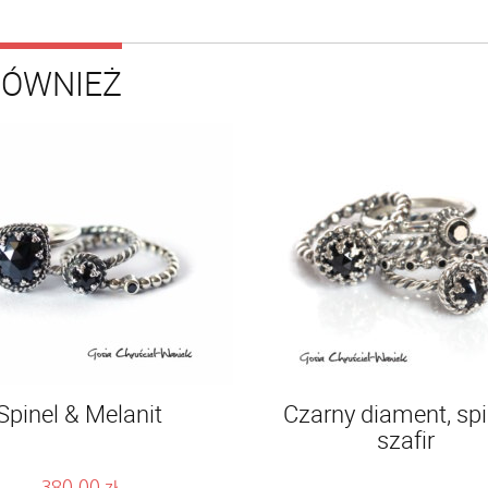
RÓWNIEŻ
Spinel & Melanit
Czarny diament, spin
szafir
380.00
zł