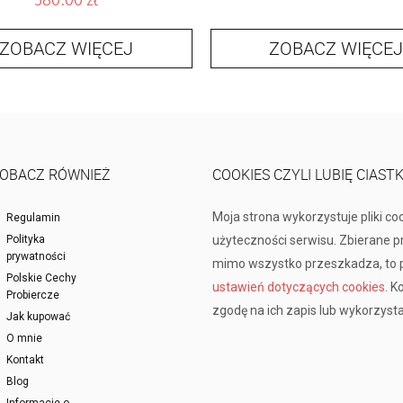
ZOBACZ WIĘCEJ
ZOBACZ WIĘCEJ
OBACZ RÓWNIEŻ
COOKIES CZYLI LUBIĘ CIAST
Moja strona wykorzystuje pliki co
Regulamin
Polityka
użyteczności serwisu. Zbierane 
prywatności
mimo wszystko przeszkadza, to p
Polskie Cechy
ustawień dotyczących cookies
. K
Probiercze
zgodę na ich zapis lub wykorzysta
Jak kupować
O mnie
Kontakt
Blog
Informacje o