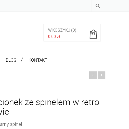
W KOSZYKU
(0)
0.00
zł
Brak produktów w koszyku.
BLOG
KONTAKT
cionek ze spinelem w retro
wie
arny spinel