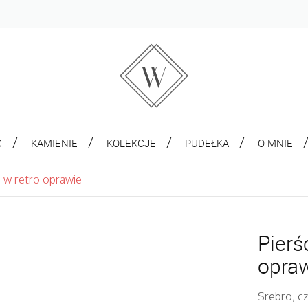
C
KAMIENIE
KOLEKCJE
PUDEŁKA
O MNIE
m w retro oprawie
Pierś
opra
Srebro, cz