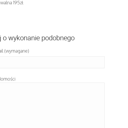
iwalna 195zł
j o wykonanie podobnego
il (wymagane)
domości