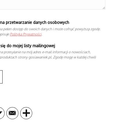
na przetwarzanie danych osobowych
a pełen dostęp do swoich danych i może cofnąć powyższą zgodę.
opisuje
Polityka Prywatności
.
się do mojej listy mailingowej
a przesyłanie na mój adres e-mail informacji o nowościach,
produktach strony gosiawaniek.pl. Zgodę mogę w każdej chwili