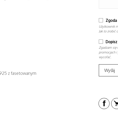
Zgoda 
Użytkownik m
Jak to zrobić 
Dopisz 
Zgadzam się n
promocjach i 
wycofać.
. 925 z fasetowanym