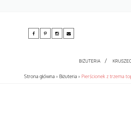
BIŻUTERIA
KRUSZE
Strona główna
»
Biżuteria
»
Pierścionek z trzema t