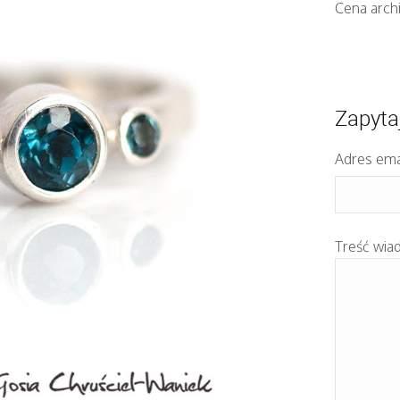
Cena arch
Zapyta
Adres ema
Treść wia