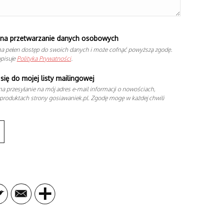
na przetwarzanie danych osobowych
a pełen dostęp do swoich danych i może cofnąć powyższą zgodę.
opisuje
Polityka Prywatności
.
się do mojej listy mailingowej
a przesyłanie na mój adres e-mail informacji o nowościach,
produktach strony gosiawaniek.pl. Zgodę mogę w każdej chwili