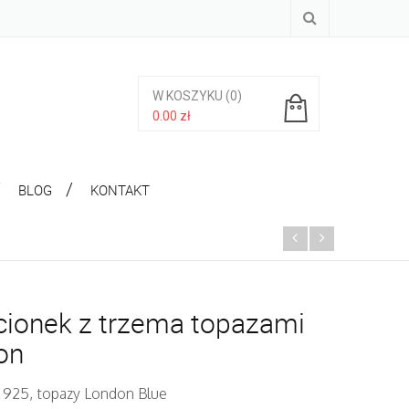
W KOSZYKU
(0)
0.00
zł
Brak produktów w koszyku.
BLOG
KONTAKT
cionek z trzema topazami
on
. 925, topazy London Blue