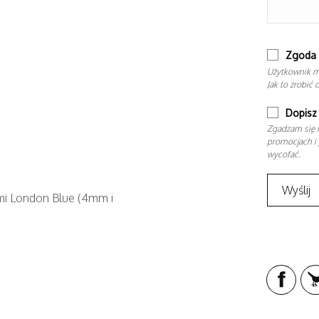
Zgoda 
Użytkownik m
Jak to zrobić 
Dopisz 
Zgadzam się n
promocjach i 
wycofać.
ami London Blue (4mm i