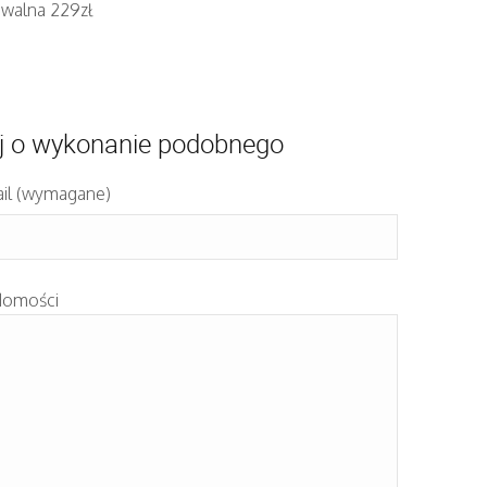
iwalna 229zł
j o wykonanie podobnego
il (wymagane)
domości