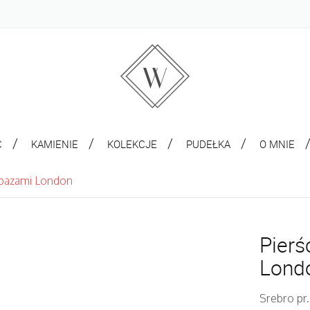
C
KAMIENIE
KOLEKCJE
PUDEŁKA
O MNIE
opazami London
Pierś
Lond
Srebro pr