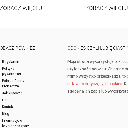
ZOBACZ WIĘCEJ
ZOBACZ WIĘCEJ
OBACZ RÓWNIEŻ
COOKIES CZYLI LUBIĘ CIAST
Moja strona wykorzystuje pliki co
Regulamin
Polityka
użyteczności serwisu. Zbierane 
prywatności
mimo wszystko przeszkadza, to p
Polskie Cechy
ustawień dotyczących cookies
. K
Probiercze
zgodę na ich zapis lub wykorzysta
Jak kupować
O mnie
Kontakt
Blog
Informacje o
bezpieczeństwie