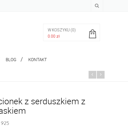
W KOSZYKU
(0)
0.00
zł
Brak produktów w koszyku.
BLOG
KONTAKT
cionek z serduszkiem z
jaskiem
. 925