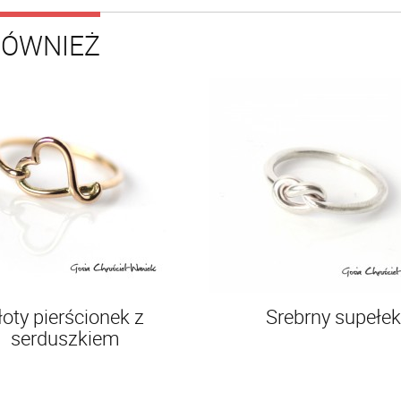
RÓWNIEŻ
łoty pierścionek z
Srebrny supełek
serduszkiem