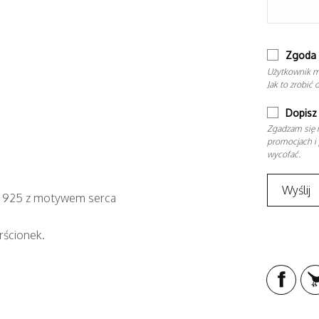
Zgoda 
Użytkownik m
Jak to zrobić 
Dopisz 
Zgadzam się n
promocjach i 
wycofać.
r. 925 z motywem serca
rścionek.