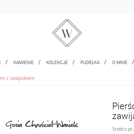
C
KAMIENIE
KOLEKCJE
PUDEŁKA
O MNIE
em z zawijaskiem
Pierś
zawi
Srebro pr