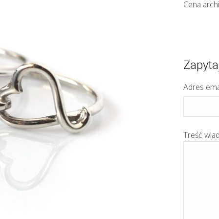
Cena archi
Zapyta
Adres ema
Treść wia