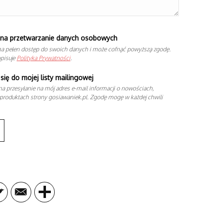
na przetwarzanie danych osobowych
a pełen dostęp do swoich danych i może cofnąć powyższą zgodę.
opisuje
Polityka Prywatności
.
się do mojej listy mailingowej
a przesyłanie na mój adres e-mail informacji o nowościach,
produktach strony gosiawaniek.pl. Zgodę mogę w każdej chwili