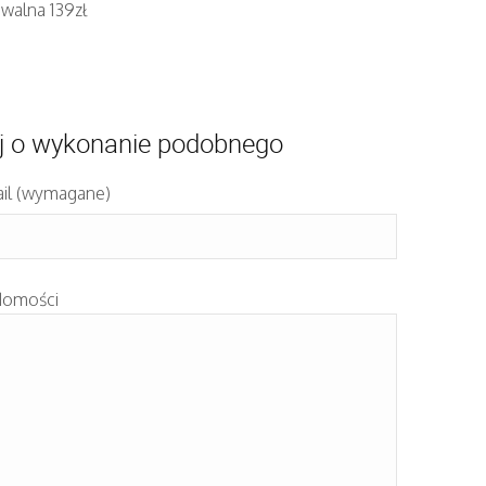
walna 139zł
j o wykonanie podobnego
il (wymagane)
domości