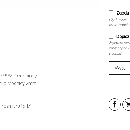
Zgoda 
Użytkownik m
Jak to zrobić 
Dopisz 
Zgadzam się n
promocjach i 
wycofać.
raz 999. Ozdobiony
i o średnicy 2mm.
 rozmiaru 16-17).