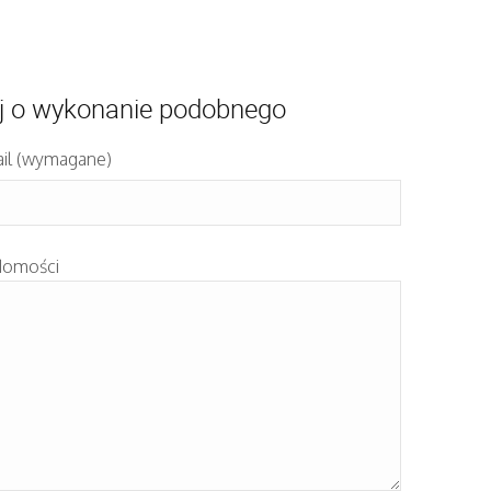
j o wykonanie podobnego
il (wymagane)
domości