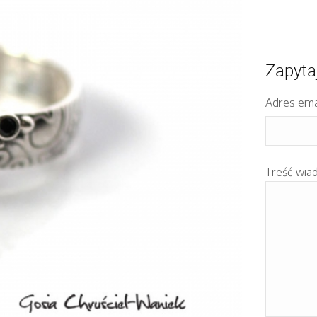
Zapyta
Adres ema
Treść wia