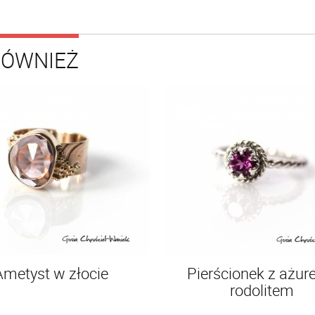
RÓWNIEŻ
Ametyst w złocie
Pierścionek z ażur
rodolitem