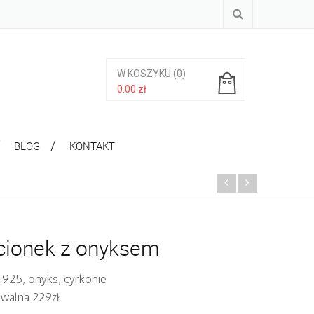
W KOSZYKU
(0)
0.00
zł
Brak produktów w koszyku.
BLOG
KONTAKT
cionek z onyksem
 925, onyks, cyrkonie
iwalna 229zł