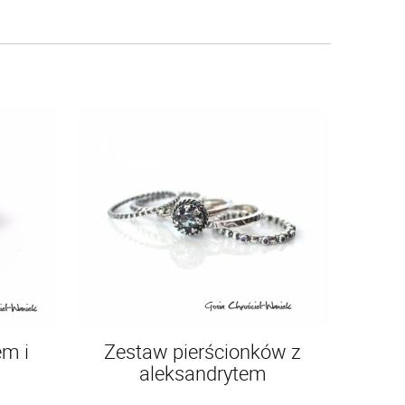
em i
Zestaw pierścionków z
aleksandrytem