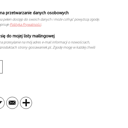
na przetwarzanie danych osobowych
a pełen dostęp do swoich danych i może cofnąć powyższą zgodę.
opisuje
Polityka Prywatności
.
się do mojej listy mailingowej
a przesyłanie na mój adres e-mail informacji o nowościach,
produktach strony gosiawaniek.pl. Zgodę mogę w każdej chwili