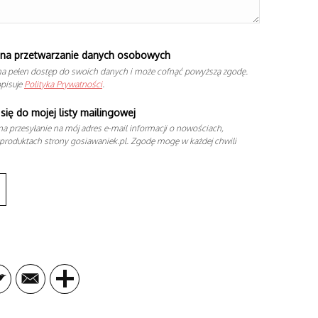
na przetwarzanie danych osobowych
a pełen dostęp do swoich danych i może cofnąć powyższą zgodę.
opisuje
Polityka Prywatności
.
się do mojej listy mailingowej
a przesyłanie na mój adres e-mail informacji o nowościach,
produktach strony gosiawaniek.pl. Zgodę mogę w każdej chwili