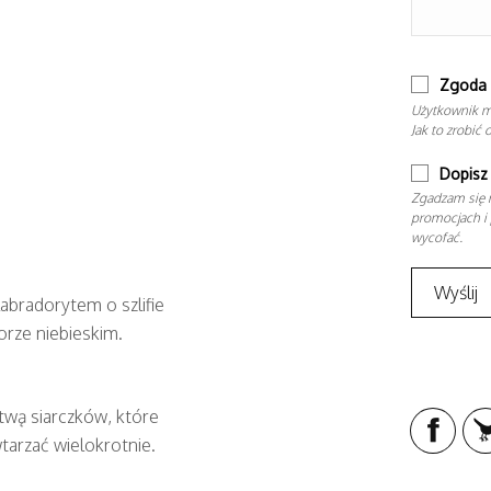
Zgoda 
Użytkownik m
Jak to zrobić 
Dopisz 
Zgadzam się n
promocjach i 
wycofać.
abradorytem o szlifie
rze niebieskim.
twą siarczków, które
tarzać wielokrotnie.