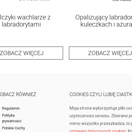
lczyki wachlarze z
Opalizujący labrado
labradorytami
kuleczkach i ażur
ZOBACZ WIĘCEJ
ZOBACZ WIĘCEJ
OBACZ RÓWNIEŻ
COOKIES CZYLI LUBIĘ CIAST
Moja strona wykorzystuje pliki co
Regulamin
Polityka
użyteczności serwisu. Zbierane 
prywatności
mimo wszystko przeszkadza, to p
Polskie Cechy
ustawień dotyczących cookies
. K