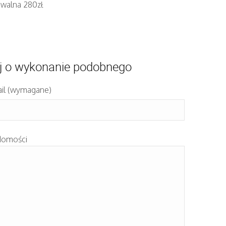
iwalna 280zł
j o wykonanie podobnego
il (wymagane)
domości