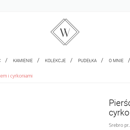
C
KAMIENIE
KOLEKCJE
PUDEŁKA
O MNIE
tem i cyrkoniami
Pierś
cyrko
Srebro pr.