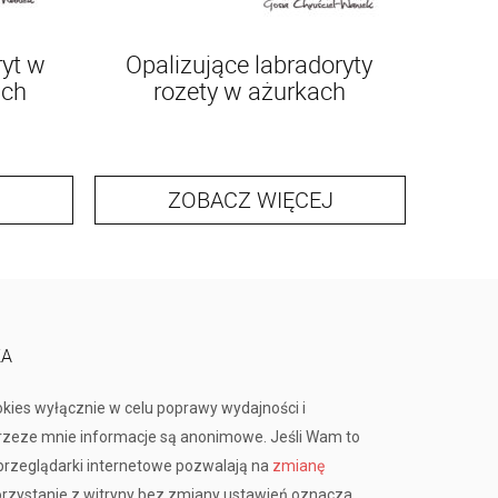
ryt w
Opalizujące labradoryty
ach
rozety w ażurkach
ZOBACZ WIĘCEJ
KA
okies wyłącznie w celu poprawy wydajności i
przeze mnie informacje są anonimowe. Jeśli Wam to
rzeglądarki internetowe pozwalają na
zmianę
orzystanie z witryny bez zmiany ustawień oznacza