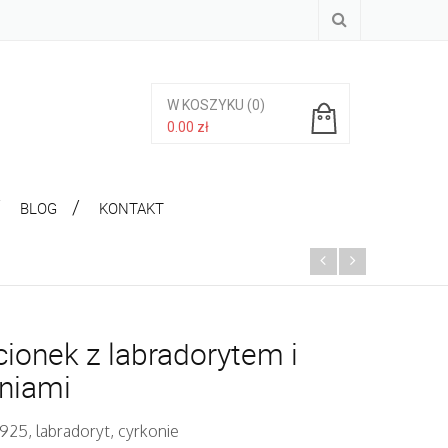
W KOSZYKU
(0)
0.00
zł
Brak produktów w koszyku.
BLOG
KONTAKT
cionek z labradorytem i
niami
925, labradoryt, cyrkonie