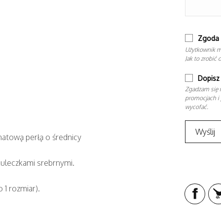
Zgoda 
Użytkownik m
Jak to zrobić 
Dopisz 
Zgadzam się n
promocjach i 
wycofać.
natową perłą o średnicy
kuleczkami srebrnymi.
 1 rozmiar).