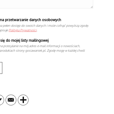
na przetwarzanie danych osobowych
a pełen dostęp do swoich danych i może cofnąć powyższą zgodę.
opisuje
Polityka Prywatności
.
się do mojej listy mailingowej
a przesyłanie na mój adres e-mail informacji o nowościach,
produktach strony gosiawaniek.pl. Zgodę mogę w każdej chwili