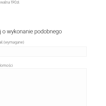
iwalna 190zł
j o wykonanie podobnego
il (wymagane)
domości