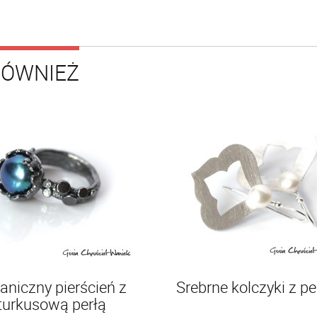
RÓWNIEŻ
aniczny pierścień z
Srebrne kolczyki z p
turkusową perłą