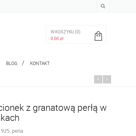
W KOSZYKU
(0)
0.00
zł
Brak produktów w koszyku.
BLOG
KONTAKT
cionek z granatową perłą w
nkach
 925, perła