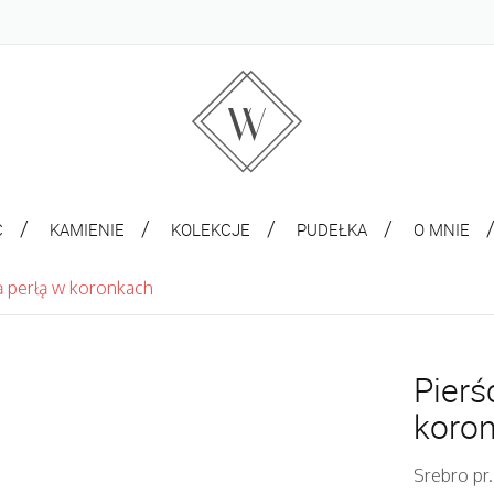
C
KAMIENIE
KOLEKCJE
PUDEŁKA
O MNIE
ą perłą w koronkach
Pierś
koro
Srebro pr.