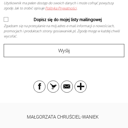
Użytkownik ma pełen dostęp do swoich danych i może cofnąć powyższą
zgodę. Jak to zrobić opisuje
Polityka Prywatności
.
Dopisz się do mojej listy mailingowej
Zgadzam się na przesyłanie na mój adres e-mail informacji o nowościach,
promocjach i produktach strony gosiawaniek.pl. Zgodę mogę w każdej chwili
wycofać.
MAŁGORZATA CHRUŚCIEL-WANIEK