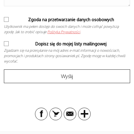
Zgoda na przetwarzanie danych osobowych
Użytkownik ma pełen dostęp do swoich danych i może cofnąć powyższą
zgodę. Jak to zrobić opisuje
Polityka Prywatności
.
Dopisz się do mojej listy mailingowej
Zgadzam się na przesyłanie na mój adres e-mail informacji o nowościach,
promocjach i produktach strony gosiawaniek.pl. Zgodę mogę w każdej chwili
wycofać.