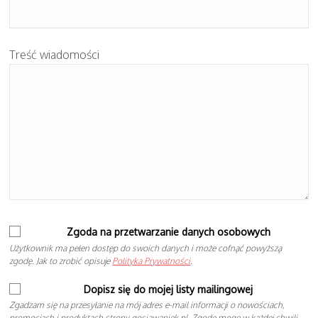
Treść wiadomości
Zgoda na przetwarzanie danych osobowych
Użytkownik ma pełen dostęp do swoich danych i może cofnąć powyższą
zgodę. Jak to zrobić opisuje
Polityka Prywatności
.
Dopisz się do mojej listy mailingowej
Zgadzam się na przesyłanie na mój adres e-mail informacji o nowościach,
promocjach i produktach strony gosiawaniek.pl. Zgodę mogę w każdej chwili