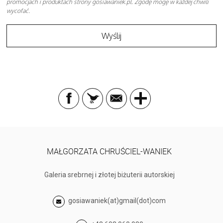
promocjach i produktach strony gosiawaniek.pl. Zgodę mogę w każdej chwili
wycofać.
MAŁGORZATA CHRUŚCIEL-WANIEK
Galeria srebrnej i złotej biżuterii autorskiej
gosiawaniek(at)gmail(dot)com