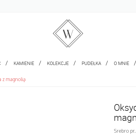
C
KAMIENIE
KOLEKCJE
PUDEŁKA
O MNIE
 z magnolią
Oksy
magn
Srebro pr