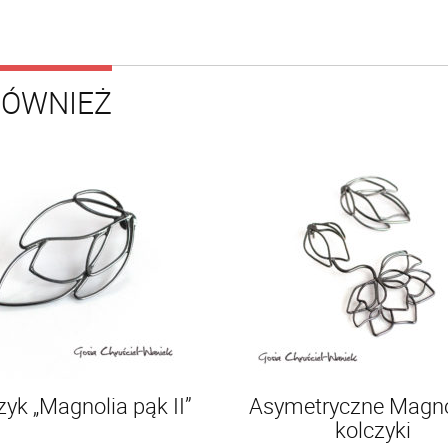
RÓWNIEŻ
zyk „Magnolia pąk II”
Asymetryczne Magno
kolczyki