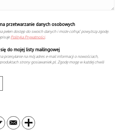
na przetwarzanie danych osobowych
a pełen dostęp do swoich danych i może cofnąć powyższą zgodę.
opisuje
Polityka Prywatności
.
się do mojej listy mailingowej
a przesyłanie na mój adres e-mail informacji o nowościach,
produktach strony gosiawaniek.pl. Zgodę mogę w każdej chwili