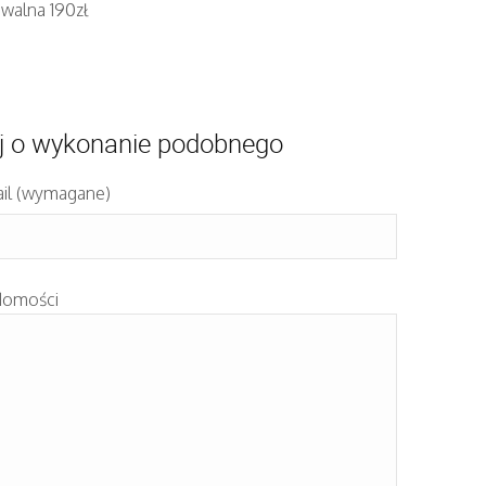
iwalna 190zł
j o wykonanie podobnego
il (wymagane)
domości