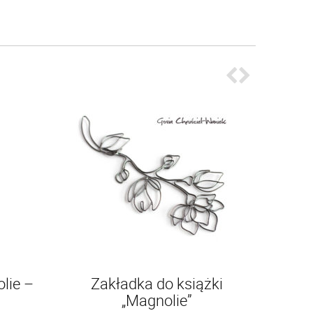
lie –
Zakładka do książki
Bran
„Magnolie”