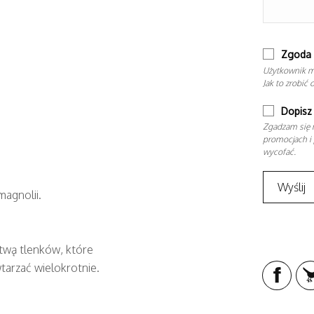
Zgoda 
Użytkownik m
Jak to zrobić 
Dopisz 
Zgadzam się n
promocjach i 
wycofać.
agnolii.
twą tlenków, które
tarzać wielokrotnie.