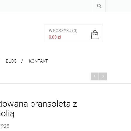
W KOSZYKU
(0)
0.00
zł
Brak produktów w koszyku.
BLOG
KONTAKT
dowana bransoleta z
olią
. 925