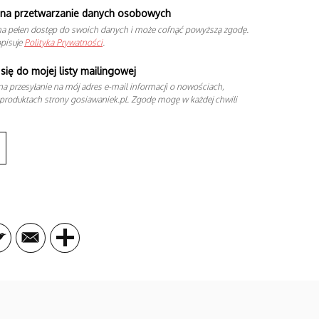
na przetwarzanie danych osobowych
a pełen dostęp do swoich danych i może cofnąć powyższą zgodę.
opisuje
Polityka Prywatności
.
się do mojej listy mailingowej
a przesyłanie na mój adres e-mail informacji o nowościach,
produktach strony gosiawaniek.pl. Zgodę mogę w każdej chwili