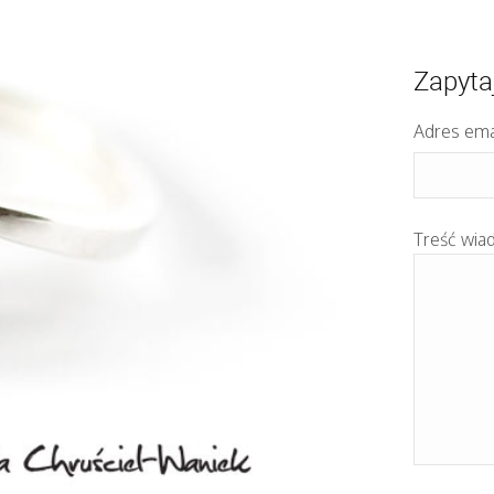
Zapyta
Adres ema
Treść wia