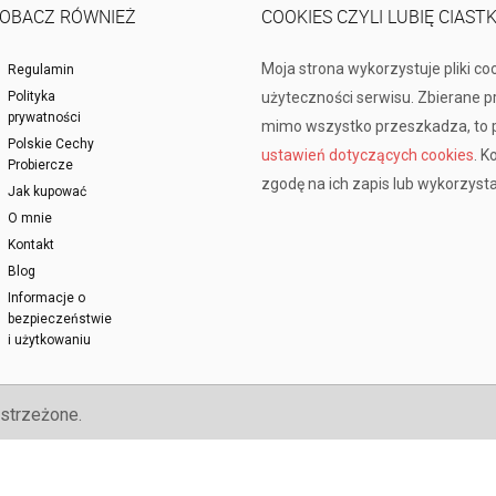
OBACZ RÓWNIEŻ
COOKIES CZYLI LUBIĘ CIAST
Moja strona wykorzystuje pliki co
Regulamin
Polityka
użyteczności serwisu. Zbierane 
prywatności
mimo wszystko przeszkadza, to p
Polskie Cechy
ustawień dotyczących cookies
. K
Probiercze
zgodę na ich zapis lub wykorzysta
Jak kupować
O mnie
Kontakt
Blog
Informacje o
bezpieczeństwie
i użytkowaniu
strzeżone.