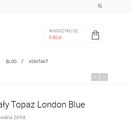
W KOSZYKU
(0)
0.00
zł
Brak produktów w koszyku.
BLOG
KONTAKT
ły Topaz London Blue
iwalna 269zł