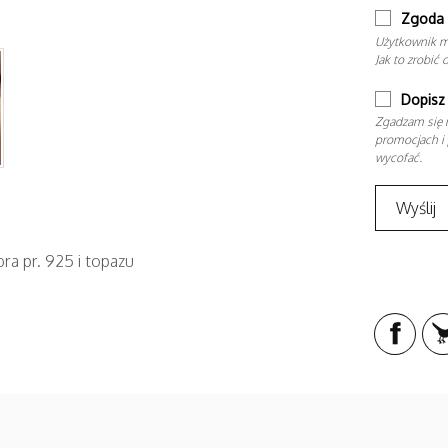
Zgoda 
Użytkownik m
Jak to zrobić 
Dopisz 
Zgadzam się n
promocjach i 
wycofać.
ra pr. 925 i topazu