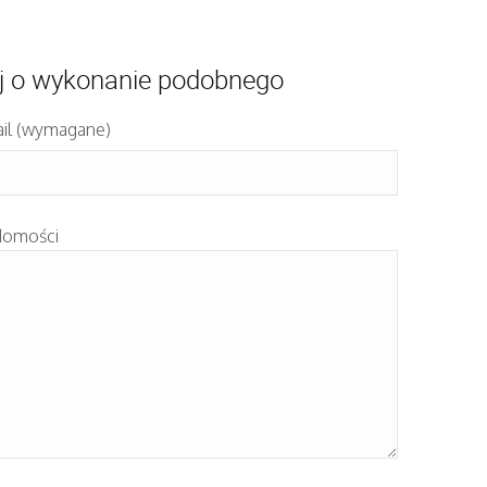
j o wykonanie podobnego
il (wymagane)
domości