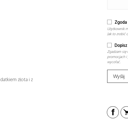
Zgoda 
Użytkownik m
Jak to zrobić 
Dopisz 
Zgadzam się n
promocjach i 
wycofać.
datkiem złota i z