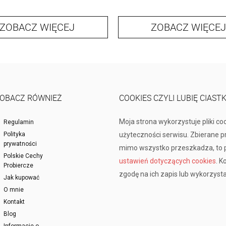
ZOBACZ WIĘCEJ
ZOBACZ WIĘCEJ
OBACZ RÓWNIEŻ
COOKIES CZYLI LUBIĘ CIAST
Moja strona wykorzystuje pliki co
Regulamin
Polityka
użyteczności serwisu. Zbierane 
prywatności
mimo wszystko przeszkadza, to p
Polskie Cechy
ustawień dotyczących cookies
. K
Probiercze
zgodę na ich zapis lub wykorzysta
Jak kupować
O mnie
Kontakt
Blog
Informacje o