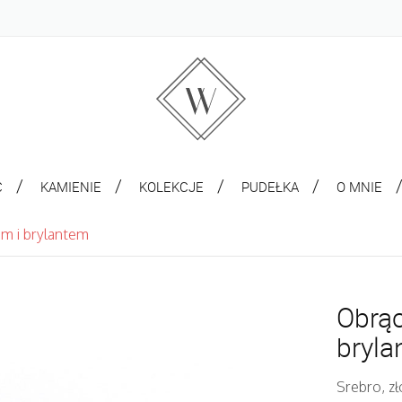
C
KAMIENIE
KOLEKCJE
PUDEŁKA
O MNIE
em i brylantem
Obrąc
bryl
Srebro, zł