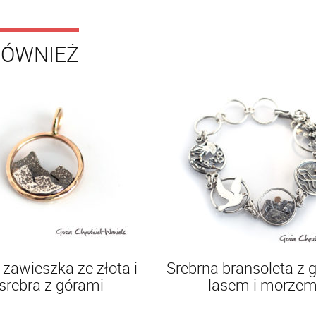
RÓWNIEŻ
zawieszka ze złota i
Srebrna bransoleta z 
srebra z górami
lasem i morze