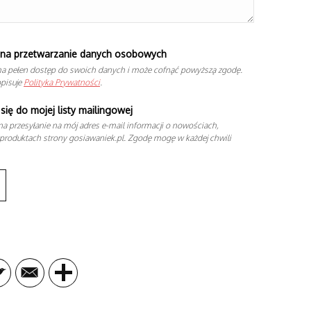
na przetwarzanie danych osobowych
a pełen dostęp do swoich danych i może cofnąć powyższą zgodę.
opisuje
Polityka Prywatności
.
się do mojej listy mailingowej
a przesyłanie na mój adres e-mail informacji o nowościach,
produktach strony gosiawaniek.pl. Zgodę mogę w każdej chwili