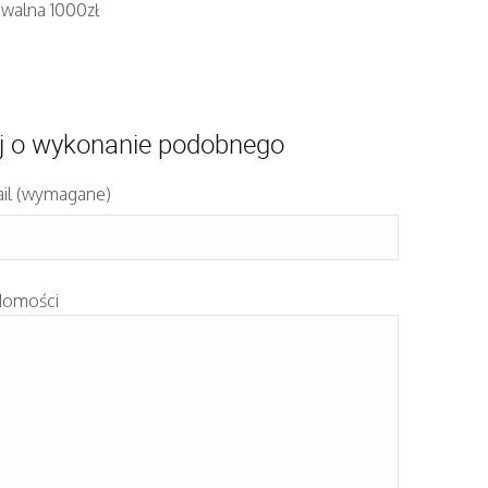
iwalna 1000zł
j o wykonanie podobnego
il (wymagane)
domości