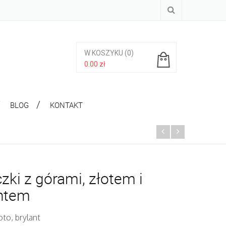
W KOSZYKU
(0)
0.00
zł
Brak produktów w koszyku.
BLOG
KONTAKT
zki z górami, złotem i
antem
oto, brylant