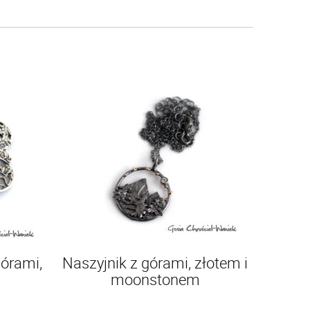
górami,
Naszyjnik z górami, złotem i
m
moonstonem