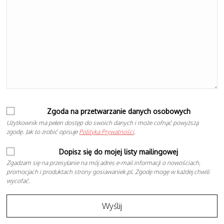
Zgoda na przetwarzanie danych osobowych
Użytkownik ma pełen dostęp do swoich danych i może cofnąć powyższą
zgodę. Jak to zrobić opisuje
Polityka Prywatności
.
Dopisz się do mojej listy mailingowej
Zgadzam się na przesyłanie na mój adres e-mail informacji o nowościach,
promocjach i produktach strony gosiawaniek.pl. Zgodę mogę w każdej chwili
wycofać.