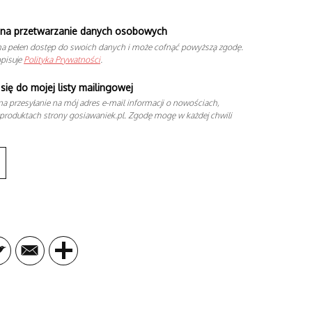
na przetwarzanie danych osobowych
a pełen dostęp do swoich danych i może cofnąć powyższą zgodę.
opisuje
Polityka Prywatności
.
się do mojej listy mailingowej
a przesyłanie na mój adres e-mail informacji o nowościach,
produktach strony gosiawaniek.pl. Zgodę mogę w każdej chwili