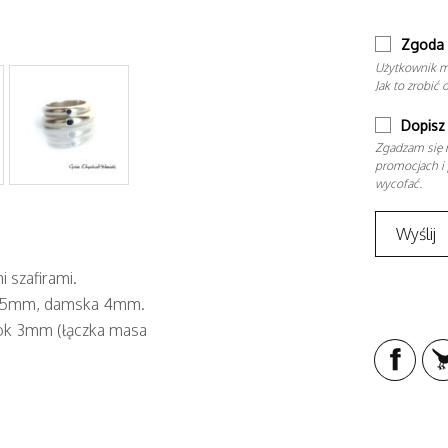
Zgoda 
Użytkownik m
Jak to zrobić 
Dopisz 
Zgadzam się n
promocjach i 
wycofać.
 szafirami.
ść 5mm, damska 4mm.
y ok 3mm (łączka masa