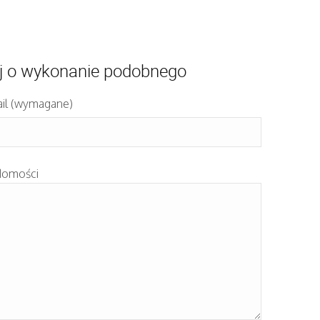
j o wykonanie podobnego
il (wymagane)
domości