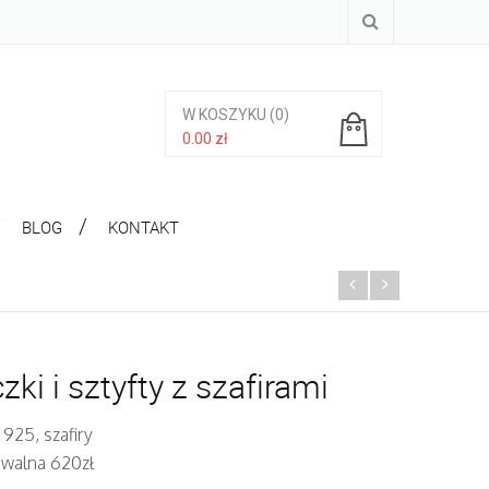
W KOSZYKU
(0)
0.00
zł
Brak produktów w koszyku.
BLOG
KONTAKT
zki i sztyfty z szafirami
 925, szafiry
iwalna 620zł