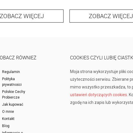
ZOBACZ WIĘCEJ
ZOBACZ WIĘCEJ
OBACZ RÓWNIEŻ
COOKIES CZYLI LUBIĘ CIAST
Moja strona wykorzystuje pliki co
Regulamin
Polityka
użyteczności serwisu. Zbierane 
prywatności
mimo wszystko przeszkadza, to p
Polskie Cechy
ustawień dotyczących cookies
. K
Probiercze
zgodę na ich zapis lub wykorzysta
Jak kupować
O mnie
Kontakt
Blog
Informacje o