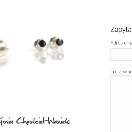
Zapyta
Adres ema
Treść wia