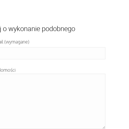
j o wykonanie podobnego
il (wymagane)
domości