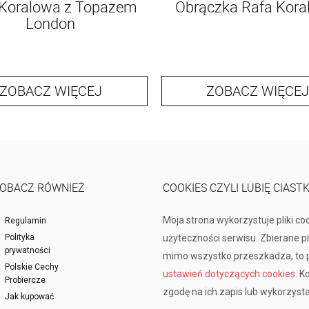
 Koralowa z Topazem
Obrączka Rafa Kora
London
ZOBACZ WIĘCEJ
ZOBACZ WIĘCEJ
OBACZ RÓWNIEŻ
COOKIES CZYLI LUBIĘ CIAST
Moja strona wykorzystuje pliki co
Regulamin
Polityka
użyteczności serwisu. Zbierane 
prywatności
mimo wszystko przeszkadza, to p
Polskie Cechy
ustawień dotyczących cookies
. K
Probiercze
zgodę na ich zapis lub wykorzysta
Jak kupować