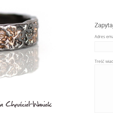
Zapyta
Adres ema
Treść wia