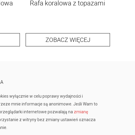
lowa
Rafa koralowa z topazami
Obrąc
ZOBACZ WIĘCEJ
KA
okies wyłącznie w celu poprawy wydajności i
przeze mnie informacje są anonimowe. Jeśli Wam to
rzeglądarki internetowe pozwalają na
zmianę
orzystanie z witryny bez zmiany ustawień oznacza
nie.