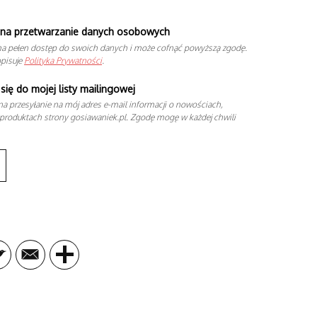
na przetwarzanie danych osobowych
a pełen dostęp do swoich danych i może cofnąć powyższą zgodę.
opisuje
Polityka Prywatności
.
się do mojej listy mailingowej
a przesyłanie na mój adres e-mail informacji o nowościach,
produktach strony gosiawaniek.pl. Zgodę mogę w każdej chwili