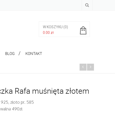
W KOSZYKU
(0)
0.00
zł
Brak produktów w koszyku.
BLOG
KONTAKT
zka Rafa muśnięta złotem
 925, złoto pr. 585
iwalna 490zł