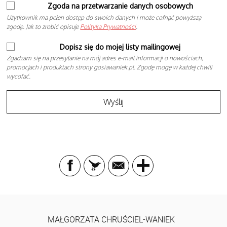
Zgoda na przetwarzanie danych osobowych
Użytkownik ma pełen dostęp do swoich danych i może cofnąć powyższą
zgodę. Jak to zrobić opisuje
Polityka Prywatności
.
Dopisz się do mojej listy mailingowej
Zgadzam się na przesyłanie na mój adres e-mail informacji o nowościach,
promocjach i produktach strony gosiawaniek.pl. Zgodę mogę w każdej chwili
wycofać.
MAŁGORZATA CHRUŚCIEL-WANIEK