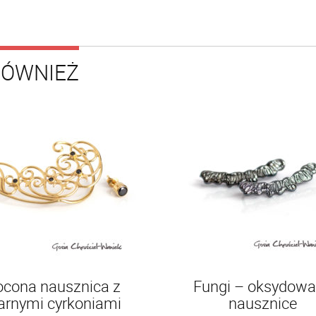
RÓWNIEŻ
ocona nausznica z
Fungi – oksydow
arnymi cyrkoniami
nausznice