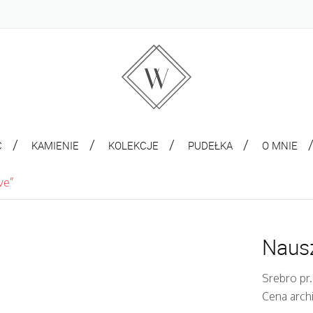
C
KAMIENIE
KOLEKCJE
PUDEŁKA
O MNIE
ve”
Nausz
Srebro pr
Cena arch