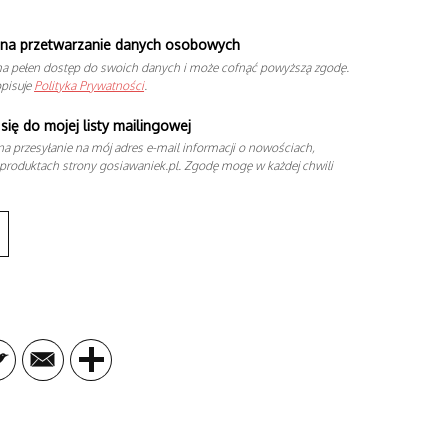
na przetwarzanie danych osobowych
a pełen dostęp do swoich danych i może cofnąć powyższą zgodę.
opisuje
Polityka Prywatności
.
się do mojej listy mailingowej
a przesyłanie na mój adres e-mail informacji o nowościach,
produktach strony gosiawaniek.pl. Zgodę mogę w każdej chwili