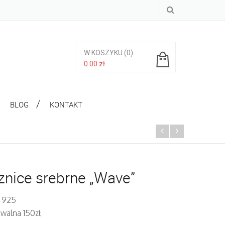
W KOSZYKU
(0)
0.00
zł
Brak produktów w koszyku.
BLOG
KONTAKT
nice srebrne „Wave”
. 925
iwalna 150zł