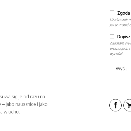
Zgoda 
Użytkownik m
Jak to zrobić 
Dopisz 
Zgadzam się n
promocjach i 
wycofać.
suwa się je od razu na
– jako nausznice i jako
ka w uchu.