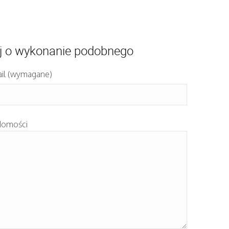
j o wykonanie podobnego
il (wymagane)
domości