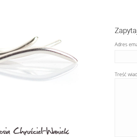
Zapyta
Adres ema
Treść wia