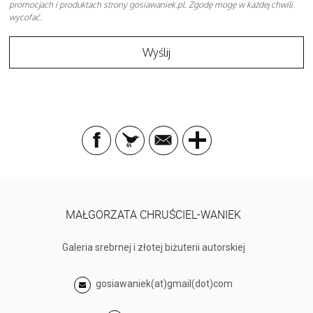
promocjach i produktach strony gosiawaniek.pl. Zgodę mogę w każdej chwili
wycofać.
MAŁGORZATA CHRUŚCIEL-WANIEK
Galeria srebrnej i złotej biżuterii autorskiej
gosiawaniek(at)gmail(dot)com