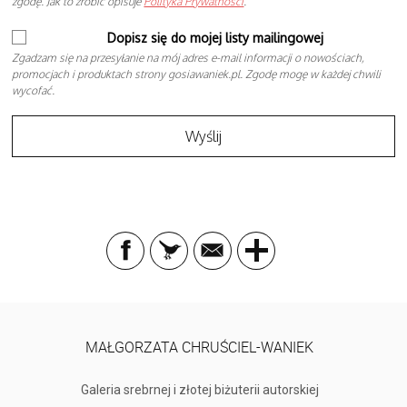
zgodę. Jak to zrobić opisuje
Polityka Prywatności
.
Dopisz się do mojej listy mailingowej
Zgadzam się na przesyłanie na mój adres e-mail informacji o nowościach,
promocjach i produktach strony gosiawaniek.pl. Zgodę mogę w każdej chwili
wycofać.
MAŁGORZATA CHRUŚCIEL-WANIEK
Galeria srebrnej i złotej biżuterii autorskiej