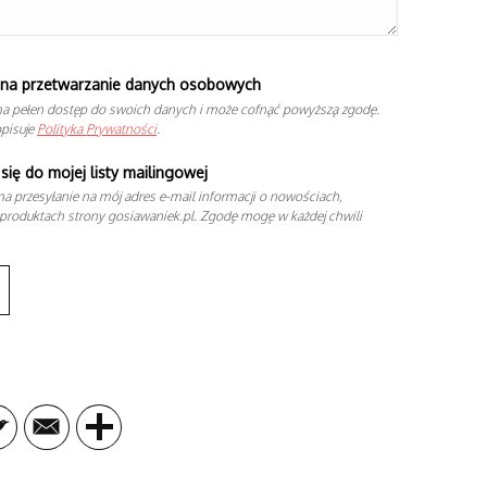
na przetwarzanie danych osobowych
a pełen dostęp do swoich danych i może cofnąć powyższą zgodę.
opisuje
Polityka Prywatności
.
się do mojej listy mailingowej
a przesyłanie na mój adres e-mail informacji o nowościach,
produktach strony gosiawaniek.pl. Zgodę mogę w każdej chwili