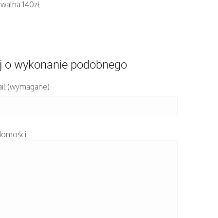
iwalna 140zł
j o wykonanie podobnego
il (wymagane)
domości