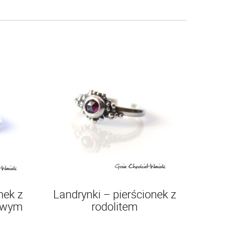
nek z
Landrynki – pierścionek z
owym
rodolitem