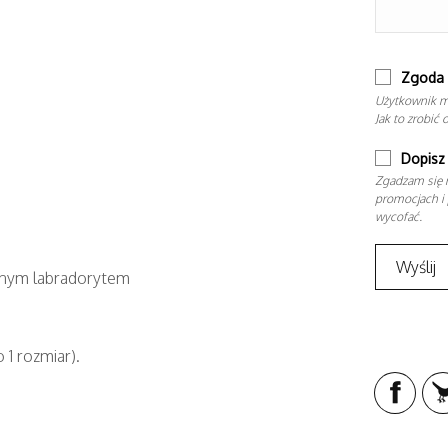
Zgoda 
Użytkownik m
Jak to zrobić 
Dopisz 
Zgadzam się n
promocjach i 
wycofać.
wanym labradorytem
 1 rozmiar).