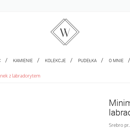
C
KAMIENIE
KOLEKCJE
PUDEŁKA
O MNIE
onek z labradorytem
Minim
labr
Srebro pr.