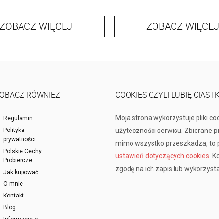
ZOBACZ WIĘCEJ
ZOBACZ WIĘCEJ
OBACZ RÓWNIEŻ
COOKIES CZYLI LUBIĘ CIAST
Moja strona wykorzystuje pliki co
Regulamin
Polityka
użyteczności serwisu. Zbierane 
prywatności
mimo wszystko przeszkadza, to p
Polskie Cechy
ustawień dotyczących cookies
. K
Probiercze
zgodę na ich zapis lub wykorzysta
Jak kupować
O mnie
Kontakt
Blog
Informacje o