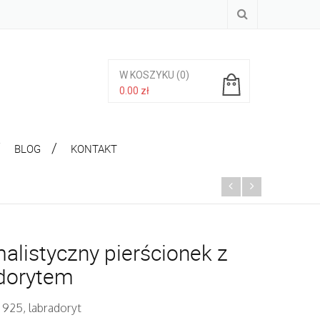
W KOSZYKU
(0)
0.00
zł
Brak produktów w koszyku.
BLOG
KONTAKT
alistyczny pierścionek z
adorytem
 925, labradoryt