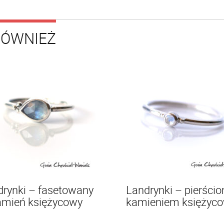
RÓWNIEŻ
ki – fasetowany
Landrynki – pierścio
amień księżycowy
kamieniem księżyc