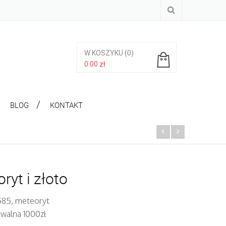
W KOSZYKU
(0)
0.00
zł
Brak produktów w koszyku.
BLOG
KONTAKT
ryt i złoto
 585, meteoryt
iwalna 1000zł