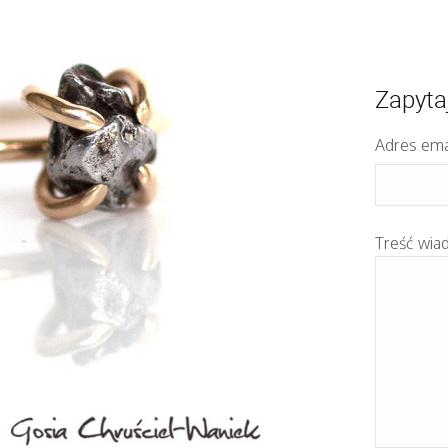
Zapyta
Adres ema
Treść wia