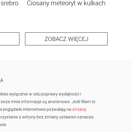
 srebro
Ciosany meteoryt w kulkach
Se
ZOBACZ WIĘCEJ
KA
okies wyłącznie w celu poprawy wydajności i
przeze mnie informacje są anonimowe. Jeśli Wam to
rzeglądarki internetowe pozwalają na
zmianę
orzystanie z witryny bez zmiany ustawień oznacza
nie.