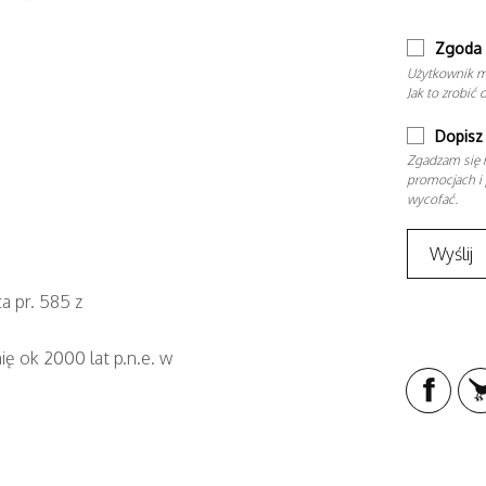
Zgoda 
Użytkownik m
Jak to zrobić 
Dopisz 
Zgadzam się n
promocjach i 
wycofać.
a pr. 585 z
ię ok 2000 lat p.n.e. w