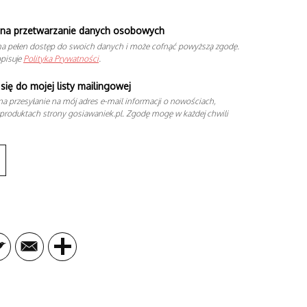
na przetwarzanie danych osobowych
a pełen dostęp do swoich danych i może cofnąć powyższą zgodę.
opisuje
Polityka Prywatności
.
się do mojej listy mailingowej
a przesyłanie na mój adres e-mail informacji o nowościach,
produktach strony gosiawaniek.pl. Zgodę mogę w każdej chwili