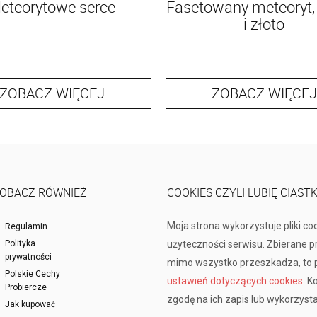
eteorytowe serce
Fasetowany meteoryt,
i złoto
ZOBACZ WIĘCEJ
ZOBACZ WIĘCEJ
OBACZ RÓWNIEŻ
COOKIES CZYLI LUBIĘ CIAST
Moja strona wykorzystuje pliki co
Regulamin
Polityka
użyteczności serwisu. Zbierane 
prywatności
mimo wszystko przeszkadza, to p
Polskie Cechy
ustawień dotyczących cookies
. K
Probiercze
zgodę na ich zapis lub wykorzysta
Jak kupować