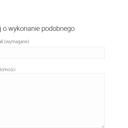
j o wykonanie podobnego
il (wymagane)
domości