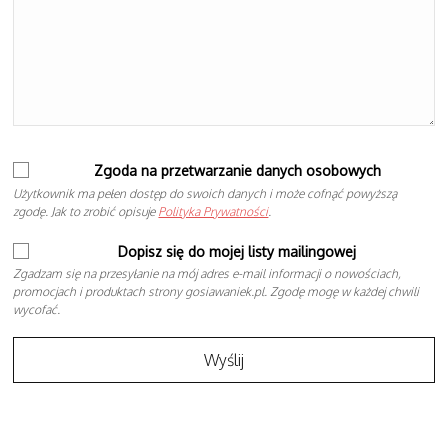
Zgoda na przetwarzanie danych osobowych
Użytkownik ma pełen dostęp do swoich danych i może cofnąć powyższą
zgodę. Jak to zrobić opisuje
Polityka Prywatności
.
Dopisz się do mojej listy mailingowej
Zgadzam się na przesyłanie na mój adres e-mail informacji o nowościach,
promocjach i produktach strony gosiawaniek.pl. Zgodę mogę w każdej chwili
wycofać.