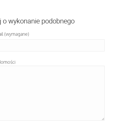
j o wykonanie podobnego
il (wymagane)
domości