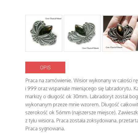
OPIS
Praca na zamówienie. Wisior wykonany w całości ręc
i 999 oraz wspaniale mieniącego się labradorytu. K
markizy o długość ok 30mm. Labradoryt został bo
wykonanym przeze mnie wzorem. Długość całkowit
szerokość ok 56mm (najszersze miejsce). Zawieszka
z tyłu wisiora. Praca została zoksydowana, przetar
Praca sygnowana.