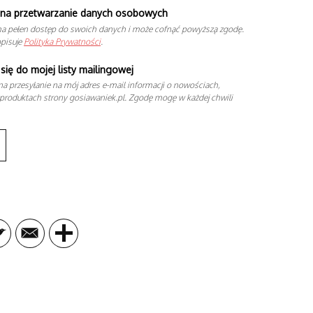
na przetwarzanie danych osobowych
a pełen dostęp do swoich danych i może cofnąć powyższą zgodę.
opisuje
Polityka Prywatności
.
się do mojej listy mailingowej
a przesyłanie na mój adres e-mail informacji o nowościach,
produktach strony gosiawaniek.pl. Zgodę mogę w każdej chwili