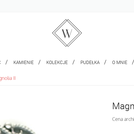
C
KAMIENIE
KOLEKCJE
PUDEŁKA
O MNIE
nolia II
Magno
Cena arch