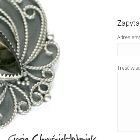
Zapyta
Adres ema
Treść wia