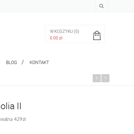
W KOSZYKU
(0)
0.00
zł
Brak produktów w koszyku.
BLOG
KONTAKT
lia II
iwalna 429zł