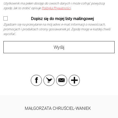
Użytkownik ma pełen dostęp do swoich danych i może cofnąć powyższą
zgodę. Jak to zrobić opisuje
Polityka Prywatności
.
Dopisz się do mojej listy mailingowej
Zgadzam się na przesyłanie na mój adres e-mail informacji o nowościach,
promocjach i produktach strony gosiawaniek.pl. Zgodę mogę w każdej chwili
wycofać.
MAŁGORZATA CHRUŚCIEL-WANIEK