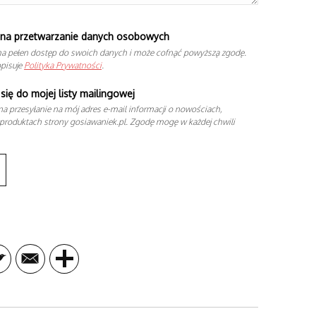
na przetwarzanie danych osobowych
a pełen dostęp do swoich danych i może cofnąć powyższą zgodę.
opisuje
Polityka Prywatności
.
się do mojej listy mailingowej
a przesyłanie na mój adres e-mail informacji o nowościach,
produktach strony gosiawaniek.pl. Zgodę mogę w każdej chwili