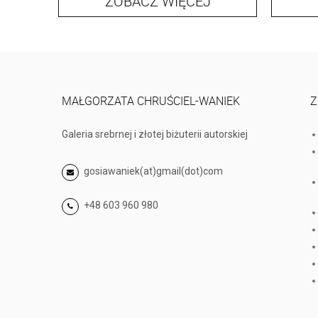
ZOBACZ WIĘCEJ
MAŁGORZATA CHRUŚCIEL-WANIEK
Z
Galeria srebrnej i złotej biżuterii autorskiej
gosiawaniek(at)gmail(dot)com
+48 603 960 980