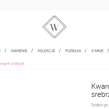
C
KAMIENIE
KOLEKCJE
PUDEŁKA
O MNIE
owym srebrze
Kwar
srebr
Srebro pr