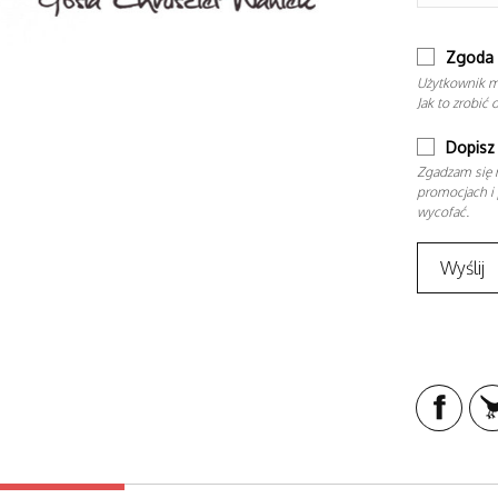
Zgoda 
Użytkownik m
Jak to zrobić 
Dopisz 
Zgadzam się n
promocjach i 
wycofać.