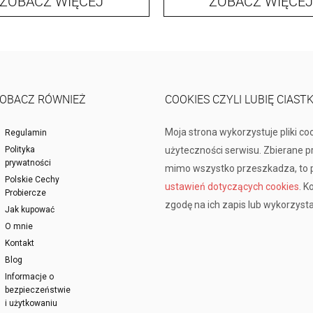
ZOBACZ WIĘCEJ
ZOBACZ WIĘCEJ
OBACZ RÓWNIEŻ
COOKIES CZYLI LUBIĘ CIAST
Moja strona wykorzystuje pliki co
Regulamin
Polityka
użyteczności serwisu. Zbierane 
prywatności
mimo wszystko przeszkadza, to p
Polskie Cechy
ustawień dotyczących cookies
. K
Probiercze
zgodę na ich zapis lub wykorzysta
Jak kupować
O mnie
Kontakt
Blog
Informacje o
bezpieczeństwie
i użytkowaniu