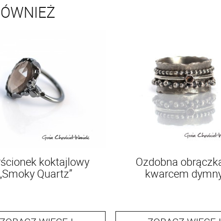
RÓWNIEŻ
rścionek koktajlowy
Ozdobna obrączk
„Smoky Quartz”
kwarcem dymn