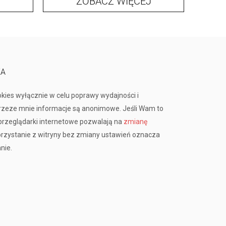
ZOBACZ WIĘCEJ
KA
okies wyłącznie w celu poprawy wydajności i
przeze mnie informacje są anonimowe. Jeśli Wam to
rzeglądarki internetowe pozwalają na
zmianę
orzystanie z witryny bez zmiany ustawień oznacza
nie.