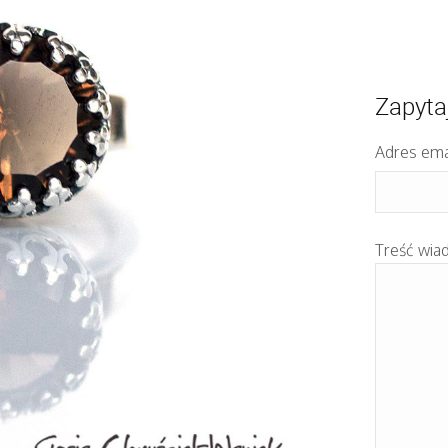
Zapyta
Adres ema
Treść wia