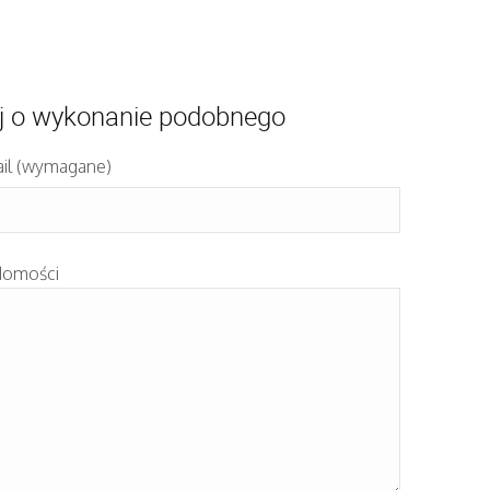
j o wykonanie podobnego
il (wymagane)
domości