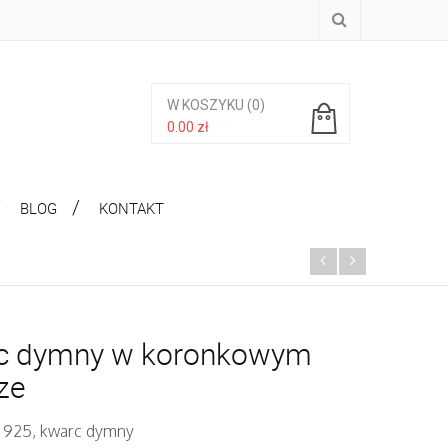
W KOSZYKU
(0)
0.00
zł
Brak produktów w koszyku.
BLOG
KONTAKT
c dymny w koronkowym
ze
. 925, kwarc dymny