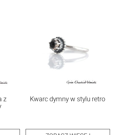
a z
Kwarc dymny w stylu retro
y