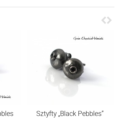
bbles
Sztyfty „Black Pebbles”
Kolczyk