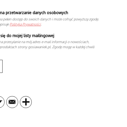
na przetwarzanie danych osobowych
a pełen dostęp do swoich danych i może cofnąć powyższą zgodę.
opisuje
Polityka Prywatności
.
się do mojej listy mailingowej
a przesyłanie na mój adres e-mail informacji o nowościach,
produktach strony gosiawaniek.pl. Zgodę mogę w każdej chwili