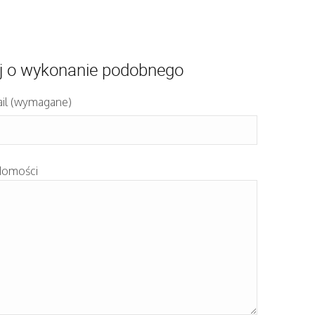
j o wykonanie podobnego
il (wymagane)
domości