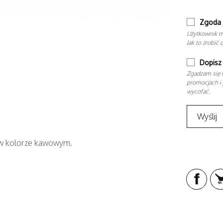
Zgoda 
Użytkownik m
Jak to zrobić 
Dopisz 
Zgadzam się n
promocjach i 
wycofać.
i w kolorze kawowym.