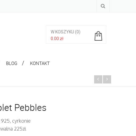
W KOSZYKU
(0)
0.00
zł
Brak produktów w koszyku.
BLOG
KONTAKT
let Pebbles
 925, cyrkonie
iwalna 225zł