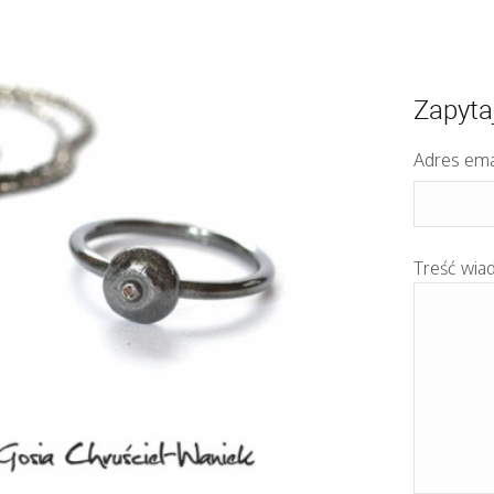
Zapyta
Adres ema
Treść wia