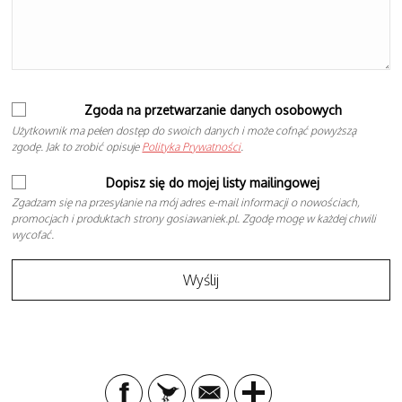
Zgoda na przetwarzanie danych osobowych
Użytkownik ma pełen dostęp do swoich danych i może cofnąć powyższą
zgodę. Jak to zrobić opisuje
Polityka Prywatności
.
Dopisz się do mojej listy mailingowej
Zgadzam się na przesyłanie na mój adres e-mail informacji o nowościach,
promocjach i produktach strony gosiawaniek.pl. Zgodę mogę w każdej chwili
wycofać.