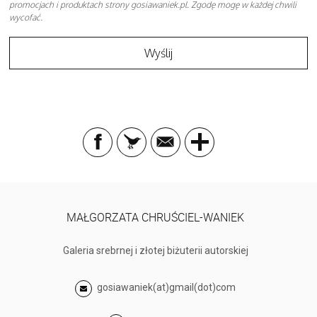
promocjach i produktach strony gosiawaniek.pl. Zgodę mogę w każdej chwili
wycofać.
MAŁGORZATA CHRUŚCIEL-WANIEK
Galeria srebrnej i złotej biżuterii autorskiej
gosiawaniek(at)gmail(dot)com