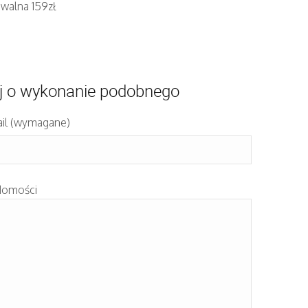
iwalna 159zł
j o wykonanie podobnego
il (wymagane)
domości