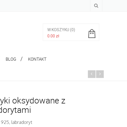
W KOSZYKU
(0)
0.00
zł
Brak produktów w koszyku.
BLOG
KONTAKT
yki oksydowane z
dorytami
 925, labradoryt