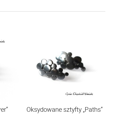
ver”
Oksydowane sztyfty „Paths”