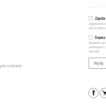
Zgoda 
Użytkownik m
Jak to zrobić 
Dopisz 
Zgadzam się n
promocjach i 
wycofać.
nymi rozetami