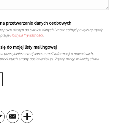
na przetwarzanie danych osobowych
a pełen dostęp do swoich danych i może cofnąć powyższą zgodę.
opisuje
Polityka Prywatności
.
się do mojej listy mailingowej
a przesyłanie na mój adres e-mail informacji o nowościach,
produktach strony gosiawaniek.pl. Zgodę mogę w każdej chwili