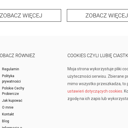
ZOBACZ WIĘCEJ
ZOBACZ WIĘCEJ
OBACZ RÓWNIEŻ
COOKIES CZYLI LUBIĘ CIAST
Moja strona wykorzystuje pliki co
Regulamin
Polityka
użyteczności serwisu. Zbierane 
prywatności
mimo wszystko przeszkadza, to p
Polskie Cechy
ustawień dotyczących cookies
. K
Probiercze
zgodę na ich zapis lub wykorzysta
Jak kupować
O mnie
Kontakt
Blog
Informacje o