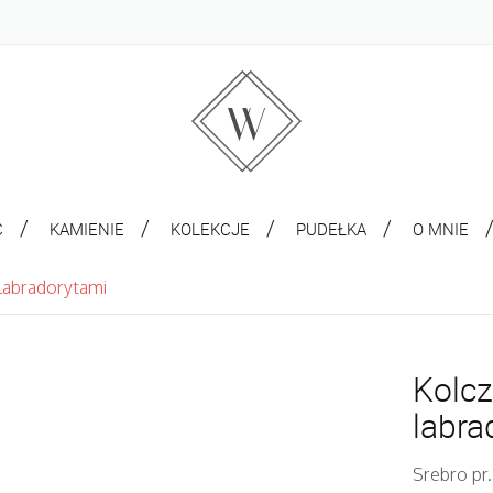
C
KAMIENIE
KOLEKCJE
PUDEŁKA
O MNIE
labradorytami
Kolcz
labra
Srebro pr.