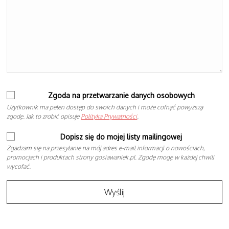
Zgoda na przetwarzanie danych osobowych
Użytkownik ma pełen dostęp do swoich danych i może cofnąć powyższą
zgodę. Jak to zrobić opisuje
Polityka Prywatności
.
Dopisz się do mojej listy mailingowej
Zgadzam się na przesyłanie na mój adres e-mail informacji o nowościach,
promocjach i produktach strony gosiawaniek.pl. Zgodę mogę w każdej chwili
wycofać.