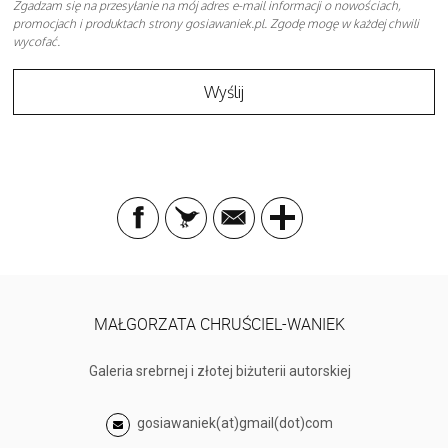
Zgadzam się na przesyłanie na mój adres e-mail informacji o nowościach,
promocjach i produktach strony gosiawaniek.pl. Zgodę mogę w każdej chwili
wycofać.
MAŁGORZATA CHRUŚCIEL-WANIEK
Galeria srebrnej i złotej biżuterii autorskiej
gosiawaniek(at)gmail(dot)com