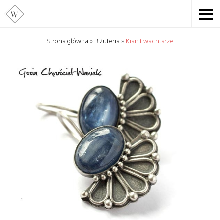
Strona główna
»
Biżuteria
»
Kianit wachlarze