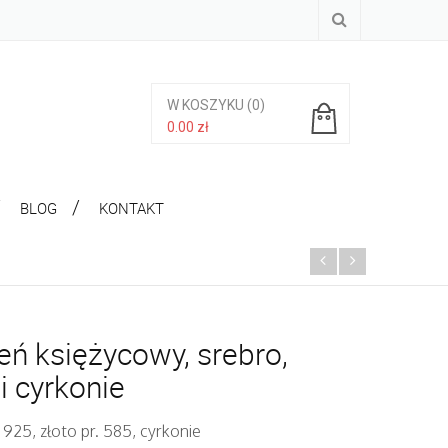
W KOSZYKU
(0)
0.00
zł
Brak produktów w koszyku.
BLOG
KONTAKT
ń księżycowy, srebro,
 i cyrkonie
 925, złoto pr. 585, cyrkonie