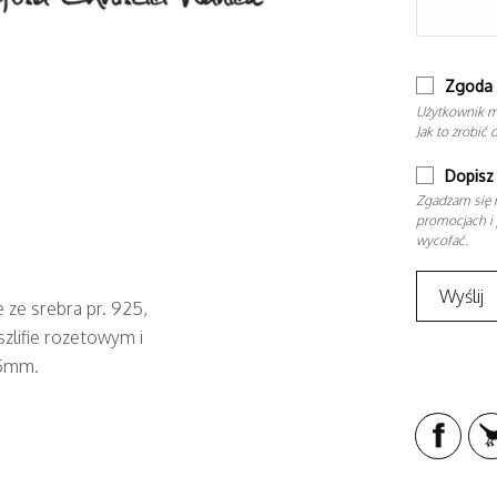
Zgoda 
Użytkownik m
Jak to zrobić 
Dopisz 
Zgadzam się n
promocjach i 
wycofać.
ze srebra pr. 925,
zlifie rozetowym i
,5mm.