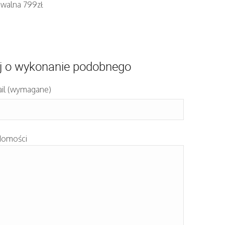
iwalna 799zł
j o wykonanie podobnego
il (wymagane)
domości