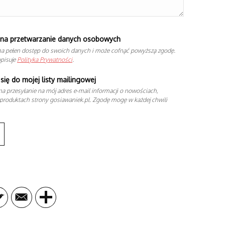
na przetwarzanie danych osobowych
a pełen dostęp do swoich danych i może cofnąć powyższą zgodę.
opisuje
Polityka Prywatności
.
się do mojej listy mailingowej
a przesyłanie na mój adres e-mail informacji o nowościach,
produktach strony gosiawaniek.pl. Zgodę mogę w każdej chwili