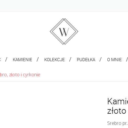
C
KAMIENIE
KOLEKCJE
PUDEŁKA
O MNIE
ro, złoto i cyrkonie
Kamie
złoto
Srebro pr.