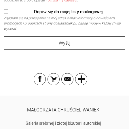
zgodę. Jak to zrobić opisuje
Polityka Prywatności
.
Dopisz się do mojej listy mailingowej
Zgadzam się na przesyłanie na mój adres e-mail informacji o nowościach,
promocjach i produktach strony gosiawaniek.pl. Zgodę mogę w każdej chwili
wycofać.
MAŁGORZATA CHRUŚCIEL-WANIEK
Galeria srebrnej i złotej biżuterii autorskiej